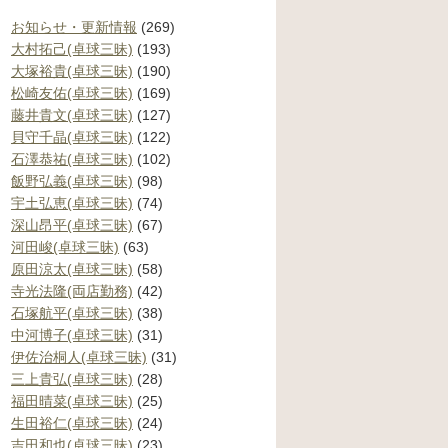
お知らせ・更新情報
(269)
大村拓己(卓球三昧)
(193)
大塚裕貴(卓球三昧)
(190)
松崎友佑(卓球三昧)
(169)
藤井貴文(卓球三昧)
(127)
貝守千晶(卓球三昧)
(122)
石澤恭祐(卓球三昧)
(102)
飯野弘義(卓球三昧)
(98)
宇土弘恵(卓球三昧)
(74)
深山昂平(卓球三昧)
(67)
河田峻(卓球三昧)
(63)
原田涼太(卓球三昧)
(58)
寺光法隆(両店勤務)
(42)
石塚航平(卓球三昧)
(38)
中河博子(卓球三昧)
(31)
伊佐治桐人(卓球三昧)
(31)
三上貴弘(卓球三昧)
(28)
福田晴菜(卓球三昧)
(25)
生田裕仁(卓球三昧)
(24)
吉田和也(卓球三昧)
(23)