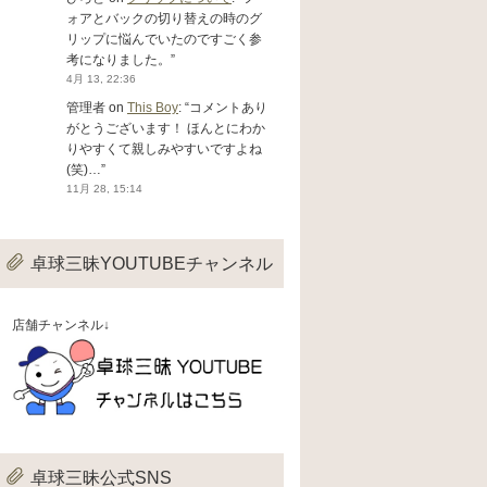
ォアとバックの切り替えの時のグ
リップに悩んでいたのですごく参
考になりました。
”
4月 13, 22:36
管理者
on
This Boy
: “
コメントあり
がとうございます！ ほんとにわか
りやすくて親しみやすいですよね
(笑)…
”
11月 28, 15:14
卓球三昧YOUTUBEチャンネル
店舗チャンネル↓
卓球三昧公式SNS