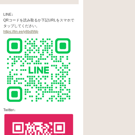
LINE↓
QRコードを読み取るか下記URLをスマホで
タップしてください。
https://lin.ee/y8bdlWp
Twitter↓