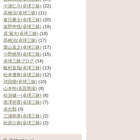
小浦仁斗(卓球三昧)
(22)
高橋涼(卓球三昧)
(21)
春日勝太(卓球三昧)
(20)
坂野申悟(卓球三昧)
(18)
原 翼大(卓球三昧)
(18)
髙橋治(卓球三昧)
(17)
栗山直之(卓球三昧)
(17)
小野桃寧(卓球三昧)
(15)
卓球三昧ブログ
(14)
飯村直哉(卓球三昧)
(13)
松本優希(卓球三昧)
(12)
河田瞳(卓球三昧)
(10)
山本怜(高田馬場)
(8)
松渕健一(卓球三昧)
(8)
黒澤明寛(卓球三昧)
(7)
未分類
(3)
三浦萌香(卓球三昧)
(2)
松原公家(卓球三昧)
(2)