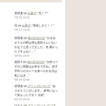
管理者
on
お菓子
: “
兄！？
”
7月 21, 14:15
兄
on
お菓子
: “
美味しそう！！
”
7月 17, 13:18
管理者
on
母の日父の日
: “
かすみ
がうらの時は僕も黒田さんいない
かな？と思ってました。笑 暑かっ
たですよね！…
”
5月 25, 23:57
黒田 F
on
母の日父の日
: “
大村コー
チのご両親はお幸せですね。 息子
手作りのカレーを食べられる日は
私にはき…
”
5月 19, 12:54
管理者
on
グリップについて
: “
あ
りがとうございます。 参考になっ
て良かったです！ 大村
”
4月 20, 20:19
ひろと
on
グリップについて
: “
フ