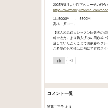
2025年8月より以下のコーチの料
https://www.takkyuzanmai.com/coac
1回5000円 → 5500円
高橋・原コーチ
【購入済み個人レッスン回数券の取
料金改定により購入済みの回数券で
足していただくことで回数券をグレ
ご希望のお客様は店舗にて直接スタ
+2
コメント一覧
近藤二三子
より: