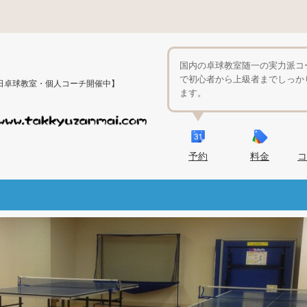
国内の卓球教室随一の実力派コ
で初心者から上級者までしっか
日卓球教室・個人コーチ開催中】
ます。
予約
料金
コ