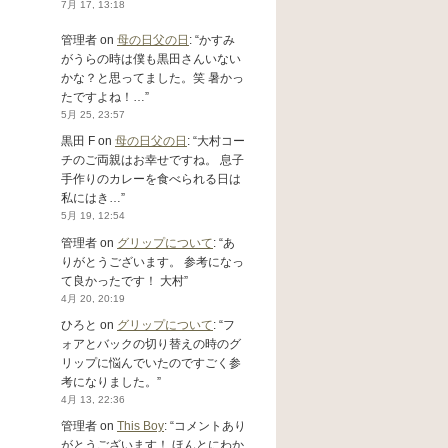
7月 17, 13:18
管理者
on
母の日父の日
: “
かすみ
がうらの時は僕も黒田さんいない
かな？と思ってました。笑 暑かっ
たですよね！…
”
5月 25, 23:57
黒田 F
on
母の日父の日
: “
大村コー
チのご両親はお幸せですね。 息子
手作りのカレーを食べられる日は
私にはき…
”
5月 19, 12:54
管理者
on
グリップについて
: “
あ
りがとうございます。 参考になっ
て良かったです！ 大村
”
4月 20, 20:19
ひろと
on
グリップについて
: “
フ
ォアとバックの切り替えの時のグ
リップに悩んでいたのですごく参
考になりました。
”
4月 13, 22:36
管理者
on
This Boy
: “
コメントあり
がとうございます！ ほんとにわか