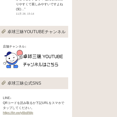
りやすくて親しみやすいですよね
(笑)…
”
11月 28, 15:14
卓球三昧YOUTUBEチャンネル
店舗チャンネル↓
卓球三昧公式SNS
LINE↓
QRコードを読み取るか下記URLをスマホで
タップしてください。
https://lin.ee/y8bdlWp