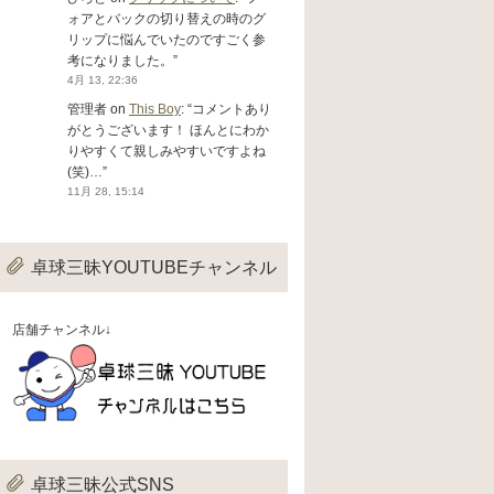
ォアとバックの切り替えの時のグ
リップに悩んでいたのですごく参
考になりました。
”
4月 13, 22:36
管理者
on
This Boy
: “
コメントあり
がとうございます！ ほんとにわか
りやすくて親しみやすいですよね
(笑)…
”
11月 28, 15:14
卓球三昧YOUTUBEチャンネル
店舗チャンネル↓
卓球三昧公式SNS