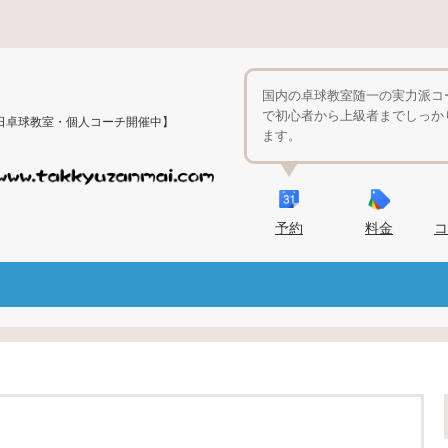
国内の卓球教室随一の実力派コ
で初心者から上級者までしっか
日卓球教室・個人コーチ開催中】
ます。
予約
料金
コ