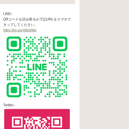
LINE↓
QRコードを読み取るか下記URLをスマホで
タップしてください。
https://lin.ee/y8bdlWp
Twitter↓