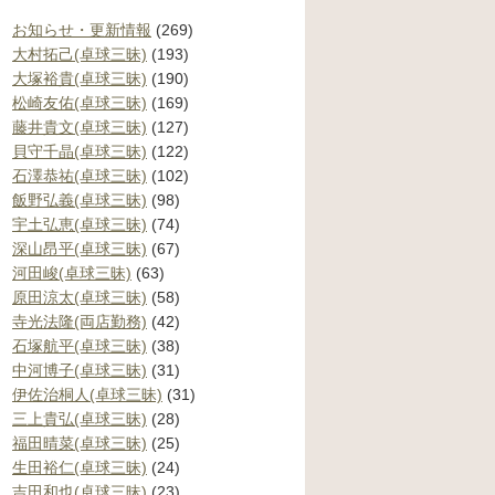
お知らせ・更新情報
(269)
大村拓己(卓球三昧)
(193)
大塚裕貴(卓球三昧)
(190)
松崎友佑(卓球三昧)
(169)
藤井貴文(卓球三昧)
(127)
貝守千晶(卓球三昧)
(122)
石澤恭祐(卓球三昧)
(102)
飯野弘義(卓球三昧)
(98)
宇土弘恵(卓球三昧)
(74)
深山昂平(卓球三昧)
(67)
河田峻(卓球三昧)
(63)
原田涼太(卓球三昧)
(58)
寺光法隆(両店勤務)
(42)
石塚航平(卓球三昧)
(38)
中河博子(卓球三昧)
(31)
伊佐治桐人(卓球三昧)
(31)
三上貴弘(卓球三昧)
(28)
福田晴菜(卓球三昧)
(25)
生田裕仁(卓球三昧)
(24)
吉田和也(卓球三昧)
(23)