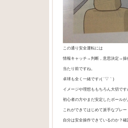
この通り安全運転には
情報キャッチ→判断，意思決定→操
当たり前ですね。
卓球も全く一緒です♪( ´▽｀)
イメージや理想ももちろん大切ですが
初心者の方やまだ安定したボールが
これができてはじめて派手なプレー，
自分は安全操作できているのか？確認し