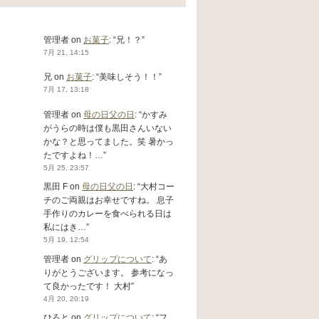
管理者
on
お菓子
: “
兄！？
”
7月 21, 14:15
兄
on
お菓子
: “
美味しそう！！
”
7月 17, 13:18
管理者
on
母の日父の日
: “
かすみ
がうらの時は僕も黒田さんいない
かな？と思ってました。笑 暑かっ
たですよね！…
”
5月 25, 23:57
黒田 F
on
母の日父の日
: “
大村コー
チのご両親はお幸せですね。 息子
手作りのカレーを食べられる日は
私にはき…
”
5月 19, 12:54
管理者
on
グリップについて
: “
あ
りがとうございます。 参考になっ
て良かったです！ 大村
”
4月 20, 20:19
ひろと
on
グリップについて
: “
フ