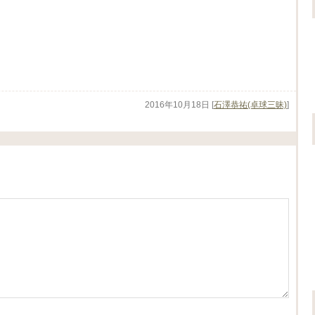
2016年10月18日
[
石澤恭祐(卓球三昧)
]