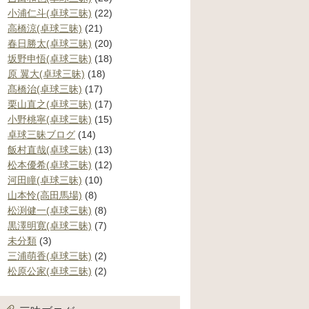
小浦仁斗(卓球三昧)
(22)
高橋涼(卓球三昧)
(21)
春日勝太(卓球三昧)
(20)
坂野申悟(卓球三昧)
(18)
原 翼大(卓球三昧)
(18)
髙橋治(卓球三昧)
(17)
栗山直之(卓球三昧)
(17)
小野桃寧(卓球三昧)
(15)
卓球三昧ブログ
(14)
飯村直哉(卓球三昧)
(13)
松本優希(卓球三昧)
(12)
河田瞳(卓球三昧)
(10)
山本怜(高田馬場)
(8)
松渕健一(卓球三昧)
(8)
黒澤明寛(卓球三昧)
(7)
未分類
(3)
三浦萌香(卓球三昧)
(2)
松原公家(卓球三昧)
(2)