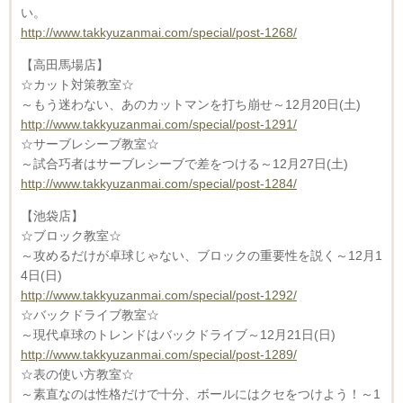
い。
http://www.takkyuzanmai.com/special/post-1268/
【高田馬場店】
☆カット対策教室☆
～もう迷わない、あのカットマンを打ち崩せ～12月20日(土)
http://www.takkyuzanmai.com/special/post-1291/
☆サーブレシーブ教室☆
～試合巧者はサーブレシーブで差をつける～12月27日(土)
http://www.takkyuzanmai.com/special/post-1284/
【池袋店】
☆ブロック教室☆
～攻めるだけが卓球じゃない、ブロックの重要性を説く～12月1
4日(日)
http://www.takkyuzanmai.com/special/post-1292/
☆バックドライブ教室☆
～現代卓球のトレンドはバックドライブ～12月21日(日)
http://www.takkyuzanmai.com/special/post-1289/
☆表の使い方教室☆
～素直なのは性格だけで十分、ボールにはクセをつけよう！～1