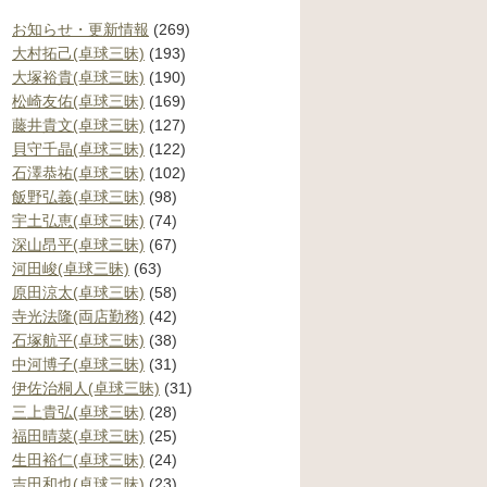
お知らせ・更新情報
(269)
大村拓己(卓球三昧)
(193)
大塚裕貴(卓球三昧)
(190)
松崎友佑(卓球三昧)
(169)
藤井貴文(卓球三昧)
(127)
貝守千晶(卓球三昧)
(122)
石澤恭祐(卓球三昧)
(102)
飯野弘義(卓球三昧)
(98)
宇土弘恵(卓球三昧)
(74)
深山昂平(卓球三昧)
(67)
河田峻(卓球三昧)
(63)
原田涼太(卓球三昧)
(58)
寺光法隆(両店勤務)
(42)
石塚航平(卓球三昧)
(38)
中河博子(卓球三昧)
(31)
伊佐治桐人(卓球三昧)
(31)
三上貴弘(卓球三昧)
(28)
福田晴菜(卓球三昧)
(25)
生田裕仁(卓球三昧)
(24)
吉田和也(卓球三昧)
(23)