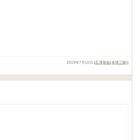
2019年7月10日
[
石澤恭祐(卓球三昧)
]