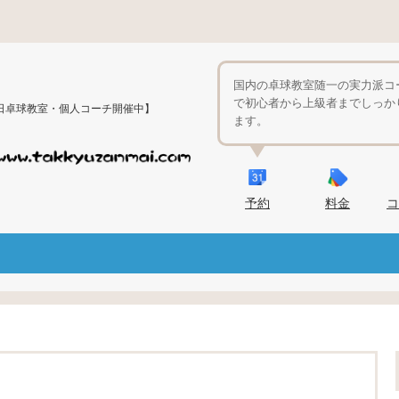
国内の卓球教室随一の実力派コ
で初心者から上級者までしっか
日卓球教室・個人コーチ開催中】
ます。
予約
料金
コ