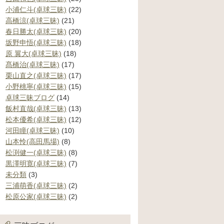
小浦仁斗(卓球三昧)
(22)
高橋涼(卓球三昧)
(21)
春日勝太(卓球三昧)
(20)
坂野申悟(卓球三昧)
(18)
原 翼大(卓球三昧)
(18)
髙橋治(卓球三昧)
(17)
栗山直之(卓球三昧)
(17)
小野桃寧(卓球三昧)
(15)
卓球三昧ブログ
(14)
飯村直哉(卓球三昧)
(13)
松本優希(卓球三昧)
(12)
河田瞳(卓球三昧)
(10)
山本怜(高田馬場)
(8)
松渕健一(卓球三昧)
(8)
黒澤明寛(卓球三昧)
(7)
未分類
(3)
三浦萌香(卓球三昧)
(2)
松原公家(卓球三昧)
(2)