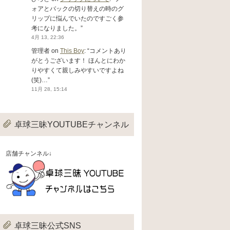
ォアとバックの切り替えの時のグ
リップに悩んでいたのですごく参
考になりました。
”
4月 13, 22:36
管理者
on
This Boy
: “
コメントあり
がとうございます！ ほんとにわか
りやすくて親しみやすいですよね
(笑)…
”
11月 28, 15:14
卓球三昧YOUTUBEチャンネル
店舗チャンネル↓
卓球三昧公式SNS