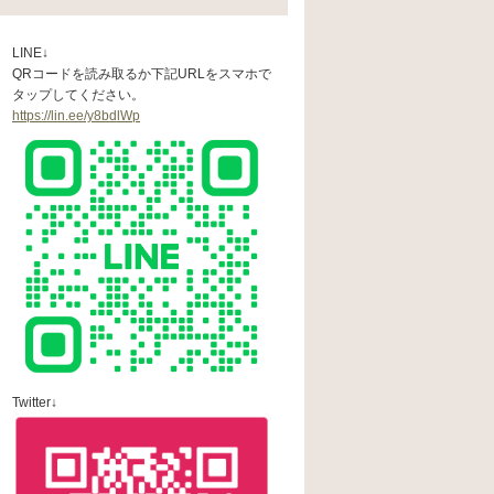
LINE↓
QRコードを読み取るか下記URLをスマホで
タップしてください。
https://lin.ee/y8bdlWp
Twitter↓