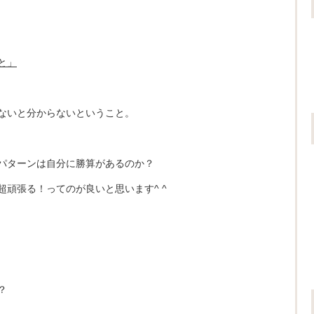
と」
ないと分からないということ。
パターンは自分に勝算があるのか？
頑張る！ってのが良いと思います^ ^
？