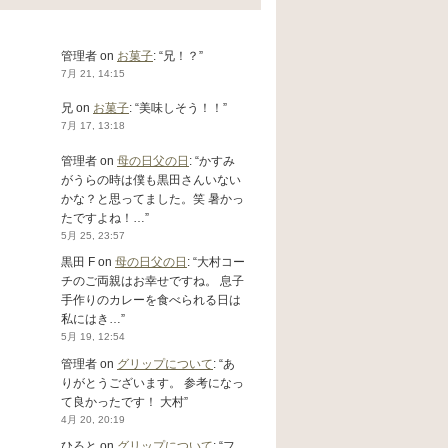
管理者
on
お菓子
: “
兄！？
”
7月 21, 14:15
兄
on
お菓子
: “
美味しそう！！
”
7月 17, 13:18
管理者
on
母の日父の日
: “
かすみ
がうらの時は僕も黒田さんいない
かな？と思ってました。笑 暑かっ
たですよね！…
”
5月 25, 23:57
黒田 F
on
母の日父の日
: “
大村コー
チのご両親はお幸せですね。 息子
手作りのカレーを食べられる日は
私にはき…
”
5月 19, 12:54
管理者
on
グリップについて
: “
あ
りがとうございます。 参考になっ
て良かったです！ 大村
”
4月 20, 20:19
ひろと
on
グリップについて
: “
フ