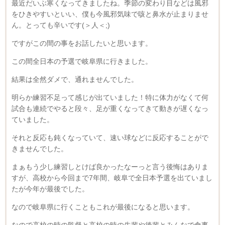
最近だいぶ寒くなってきましたね。季節の変わり目などは風邪
をひきやすいといい、僕も今風邪気味で咳と鼻水が止まりませ
ん。とっても辛いです(＞人＜;)
ですがこの間の事をお話したいと思います。
この間全日本の予選で岐阜県に行きました。
結果は全然ダメで、通れませんでした。
明らか練習不足って感じが出ていました！特に体力がなくて何
試合も連続でやると段々、足が重くなってきて動きが遅くなっ
ていました。
それと反応も鈍くなっていて、速い球などに反応することがで
きませんでした。
まぁもう少し練習しとけば良かったなーっと言う後悔はありま
すが、高校から今回まで7年間、岐阜で全日本予選を出ていまし
たが今年が最後でした。
なので岐阜県に行くこともこれが最後になると思います。
なので高校の時の監督と高校の時の先輩や後輩とみんなで食事