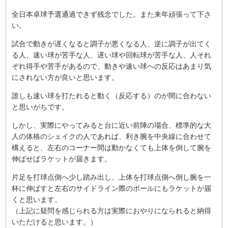
全日本卓球予選通過できず残念でした。また来年頑張って下さ
い。
試合で動きが遅くなると調子が悪くなる人、逆に調子が出てく
る人、速い球が苦手な人、遅い球や回転球が苦手な人、人それ
ぞれ得手や苦手があるので、動きや速い球への反応はあまり気
にされない方が良いと思います。
誰しも速い球を打たれると動く（反応する）のが間に合わない
と思いがちです。
しかし、実際にやってみると台に近い前陣の場合、標準的な大
人の体格のシェイクの人であれば、利き腕を中央線に合わせて
構えると、左右のコーナー間は動かなくても上体を倒して腕を
伸ばせばラケットが届きます。
片足を打球点側へ少し踏み出し、上体を打球点側へ倒し腕を一
杯に伸ばすと左右のサイドライン際のボールにもラケットが届
くと思います。
（上記に疑問を感じられる方は実際におやりになられると納得
いただけると思います。）