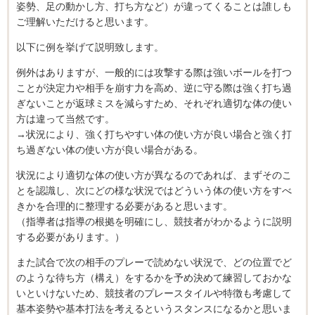
姿勢、足の動かし方、打ち方など）が違ってくることは誰しも
ご理解いただけると思います。
以下に例を挙げて説明致します。
例外はありますが、一般的には攻撃する際は強いボールを打つ
ことが決定力や相手を崩す力を高め、逆に守る際は強く打ち過
ぎないことが返球ミスを減らすため、それぞれ適切な体の使い
方は違って当然です。
→状況により、強く打ちやすい体の使い方が良い場合と強く打
ち過ぎない体の使い方が良い場合がある。
状況により適切な体の使い方が異なるのであれば、まずそのこ
とを認識し、次にどの様な状況ではどういう体の使い方をすべ
きかを合理的に整理する必要があると思います。
（指導者は指導の根拠を明確にし、競技者がわかるように説明
する必要があります。）
また試合で次の相手のプレーで読めない状況で、どの位置でど
のような待ち方（構え）をするかを予め決めて練習しておかな
いといけないため、競技者のプレースタイルや特徴も考慮して
基本姿勢や基本打法を考えるというスタンスになるかと思いま