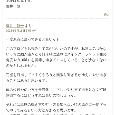
上記は私見です。
藤井 領一
返信
藤井 領一
より:
2018年6月18日 8:57 AM
一度原点に帰ってみると良いかも
このブログをお読みして気がついたのですが、私達は気づかな
いうちに動き過ぎたり打球時に過剰にスイング（ラケット面の
角度や力加減）を調節し過ぎてミスしていることが少なくない
のかもしれません。
完璧を目指して上手くやろうと頑張り過ぎるがゆえにやり過ぎ
ることはあると思います。
体の位置や使い方を最適化し、正しいやり方で過不足なく打球
調節するにはどうすれば良いのでしょうか。
それには卓球の動き方や打ち方を知らない頃の原点に一度戻っ
てやってみるという方法があると思います。