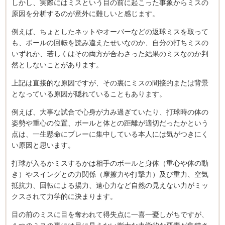
しかし、実際にはミスという目の前に起こった事象からミスの
原因を分析するのが意外に難しいと感じます。
例えば、ちょとしたネットやオーバーなどの返球ミスを取って
も、ボールの回転を読み違えたせいなのか、自分の打ちミスの
いずれか、若しくはその両方が合わさった結果のミスなのか判
然としないことがあります。
上記は直接的な原因ですが、その裏にミスの間接的または背景
となっている原因が隠れていることもあります。
例えば、大事な試合で心身が力み過ぎていたり、打球時の体の
姿勢や重心の位置、ボールと体との距離が適切だったかという
点は、一生懸命にプレーに集中している本人には気がつきにく
い原因と思います。
打球が入るかミスするかは相手のボールと身体（重心や体の動
き）やスイングとの力関係（摩擦力や打撃力）及び重力、空気
抵抗力、回転による揚力、遠心力など自然の見えない力がミッ
クスされて力学的に決まります。
目の前のミスに目を奪われて得失点に一喜一憂しがちですが、