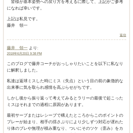
皆様が基本姿勢への戻り方を考えるに際して、上記がご参考
になれば幸いです。
上記は私見です。
藤井 領一
返信
藤井 領一
より:
2018年6月20日 9:38 PM
このブログで藤井コーチがおっしゃりたいことを以下に私なり
に解釈しました。
私達は返球ミスした時にミス（失点）という目の前の象徴的な
出来事に気を取られ感情を高ぶらせがちです。
しかし後から振り返って考えてみるとラリーの最後で起こった
ミスはそれまでの過程に原因があります。
最初サーブまたはレシーブで構えたところからこのポイントの
プレーが始まり、相手の揺さぶりにより少しずつ対応が遅れた
り体のブレや無理が積み重なり、ついにそのツケ（歪み）をカ