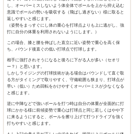
し、オーバーミスしないよう体全体でボールを上から抑え込む
意識でボールの勢いを吸収する（飛ばし過ぎない）様に取ると
返しやすいと感じます。
（姿勢をまっすぐにし体の重心を打球点よりも上に逃がし、強
打に自分の体重を利用されないようにします。）
この場合、膝と腰を伸ばした直立に近い姿勢で重心を高く保
ち、バウンド後直ぐの低い打球点で打球します。
相手に強打されそうになると後ろに下がる人が多い（セオリ
ー？）と思います。
しかしライジングの打球技術がある場合はバウンドして直ぐ取
る方がタイミングで取りやすく、守備範囲も狭まり、打球点が
早い（低い）ため回転をかけやすくオーバーミスが少なくなる
と感じます。
逆に中陣などで強いボールを打つ時は自分の体重が全面的に打
球にかかる様に前傾姿勢で重心は打球点と同じ若しくはやや下
に来るようにすると、ボールを擦り上げて打つドライブを強く
打ちやすいと感じます。