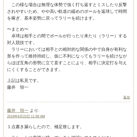
この様な場合は無理な体勢で強く打ち返すとミスしたり反撃
されやすいため、やや高い軌道の緩めのボールを返球して時間
を稼ぎ、基本姿勢に戻ってラリーを続けます。
〜まとめ〜
卓球は相手との間でボールが行ったり来たり（ラリー）する
対人競技です。
ラリーにおいては相手との相対的な関係の中で自身が有利な
形を作って維持持続し、仮に不利になってもラリーを続けなが
らほぼ互角の形勢に立て直すことにより、相手に決定打を与え
にくくすることができます。
上記は私見です。
藤井 領一
返信
藤井 領一
より:
2018年6月22日 11:58 AM
１点書き漏らしたので、補足致します。