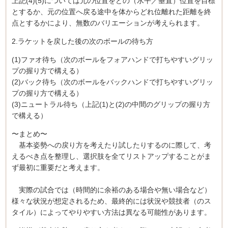
上記(4)(5)については元の位置をどの（水平／垂直）位置を目標
とするか、元の位置へ戻る途中を体からどれ位離れた距離を終
点とするかにより、無数のバリエーションが考えられます。
2.ラケットを戻した後の次のボールの待ち方
(1)ファオ待ち（次のボールをフォアハンドで打ちやすいグリッ
プの握り方で構える）
(2)バック待ち（次のボールをバックハンドで打ちやすいグリッ
プの握り方で構える）
(3)ニュートラル待ち（上記(1)と(2)の中間のグリップの握り方
で構える）
〜まとめ〜
基本姿勢への戻り方を考えたり試したりするのに際して、考
えるべき点を整理し、選択肢を全てリストアップすることがま
ず最初に重要だと考えます。
実際の試合では（時間的に余裕のある場合や無い場合など）
様々な状況が想定されるため、最終的には状況や競技者（のス
タイル）によってやりやすい方法は異なる可能性があります。