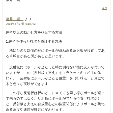
返信
藤井 領一
より:
2018年6月17日 9:18 AM
体幹や足の動かし方を検証する方法
1.体幹を使った打球を検証する方法
稀に台の反対側の端にボールが跳ね返る反射板が設置してあ
る卓球台がある所があると思います。
反射板にはボールが当たった時に倒れない様に支えが付いて
いますが、この（反射板＋支え）を（ラケット面＋相手の体
幹）、（反射板にボールが当たる位置）を（打球点）と見立て
ると色々な実験ができます。
この様な反射板は板のどこに当てても同じ様なボールが返っ
て来るのではなく、反射板にボールが当たる位置（打球点）
と、反射板と支えの合成重心との位置関係によりボールが跳ね
返る角度や速度が微妙に変わります。