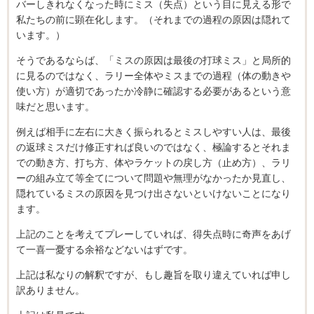
バーしきれなくなった時にミス（失点）という目に見える形で
私たちの前に顕在化します。（それまでの過程の原因は隠れて
います。）
そうであるならば、「ミスの原因は最後の打球ミス」と局所的
に見るのではなく、ラリー全体やミスまでの過程（体の動きや
使い方）が適切であったか冷静に確認する必要があるという意
味だと思います。
例えば相手に左右に大きく振られるとミスしやすい人は、最後
の返球ミスだけ修正すれば良いのではなく、極論するとそれま
での動き方、打ち方、体やラケットの戻し方（止め方）、ラリ
ーの組み立て等全てについて問題や無理がなかったか見直し、
隠れているミスの原因を見つけ出さないといけないことになり
ます。
上記のことを考えてプレーしていれば、得失点時に奇声をあげ
て一喜一憂する余裕などないはずです。
上記は私なりの解釈ですが、もし趣旨を取り違えていれば申し
訳ありません。