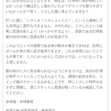
きに注意を払えなくなります。例えば、打球時に体が倒れてい
なかったか？腕は正しく振れていたか？グリップを握りすぎて
いなかったか？等々、ミスした後に考えていますか？
打った後に「シマッタ！ミスショットだ！」といくら後悔して
も卓球は二度打ちできません。そのために、ミスしたという結
果に意識を割くより（がっかりするより）、原因である打球前
後の自分の体に意識を割くのが先決です。
このようにミスの原因である体の動きが修正できれば、次同じ
ボールが来た時に必ず返球できます。これが卓球においてとて
も大事です。ミスにがっかりしてばかりでは、いつになっても
上達しません。
眼の前のミスに気を取られないようにするコツは、自分の打球
が相手コートに入っても入らなくても、感情の起伏を抑え、ス
イング後のラケットを止めることです。特にミスした時声を出
さずに我慢し、逆にラケットに意識が残っているか確認してみ
てください。
卓球場・卓球教室
卓球三昧 高田馬場店 藤井貴文