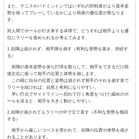
また、テニスやバドミントンではいずれの対戦者がより基本姿
勢を保ってプレーしているかにより両者の優位度が異なりま
す。
対人間でボールが行き来する卓球で、どうすれば相手よりも優
位にラリーを進められるか考えてみます。
1.自陣は崩されず、相手陣を崩す（有利な形勢を築き、持続す
る）
前陣の基本姿勢を保ち打球を散らして、相手をできるだけ前
後左右に振って相手の位置と体勢を崩します。
この様に自分の位置と姿勢は崩されず相手のそれを崩す形で
ラリーを続ければ、自然と有利になりやすい。
早い打点でサイドラインへ切れて行く角度をつけた緩めのボ
ールを送ると、相手を大きく動かしやすい。
2.自陣が崩されてもラリーの中で立て直す（不利な形勢を挽回
する）
相手から厳しいコースを突かれて、自陣の位置や体勢を崩さ
れることがあります。