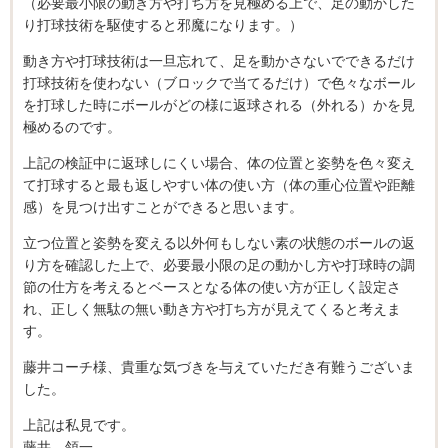
（必要最小限の動き方や打ち方を見極める上で、足の動かした
り打球技術を駆使すると邪魔になります。）
動き方や打球技術は一旦忘れて、足を動かさないでできるだけ
打球技術を使わない（ブロックで当てるだけ）で色々なボール
を打球した時にボールがどの様に返球される（外れる）かを見
極めるのです。
上記の検証中に返球しにくい場合、体の位置と姿勢を色々変え
て打球すると最も返しやすい体の使い方（体の重心位置や距離
感）を見つけ出すことができると思います。
立つ位置と姿勢を変える以外何もしない素の状態のボールの返
り方を確認した上で、必要最小限の足の動かし方や打球時の調
節の仕方を考えるとベースとなる体の使い方が正しく設定さ
れ、正しく無駄の無い動き方や打ち方が見えてくると考えま
す。
藤井コーチ様、貴重な気づきを与えていただき有難うございま
した。
上記は私見です。
藤井 領一