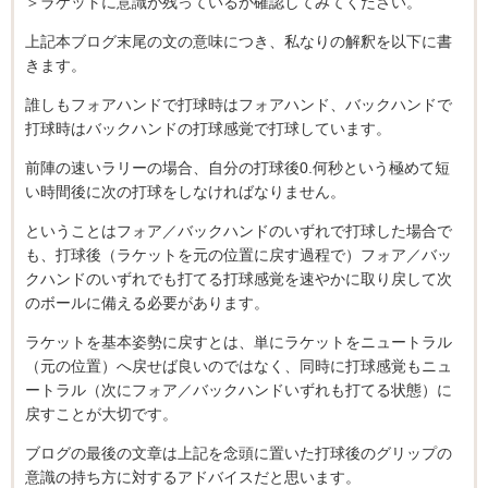
＞ラケットに意識が残っているか確認してみてください。
上記本ブログ末尾の文の意味につき、私なりの解釈を以下に書
きます。
誰しもフォアハンドで打球時はフォアハンド、バックハンドで
打球時はバックハンドの打球感覚で打球しています。
前陣の速いラリーの場合、自分の打球後0.何秒という極めて短
い時間後に次の打球をしなければなりません。
ということはフォア／バックハンドのいずれで打球した場合で
も、打球後（ラケットを元の位置に戻す過程で）フォア／バッ
クハンドのいずれでも打てる打球感覚を速やかに取り戻して次
のボールに備える必要があります。
ラケットを基本姿勢に戻すとは、単にラケットをニュートラル
（元の位置）へ戻せば良いのではなく、同時に打球感覚もニュ
ートラル（次にフォア／バックハンドいずれも打てる状態）に
戻すことが大切です。
ブログの最後の文章は上記を念頭に置いた打球後のグリップの
意識の持ち方に対するアドバイスだと思います。