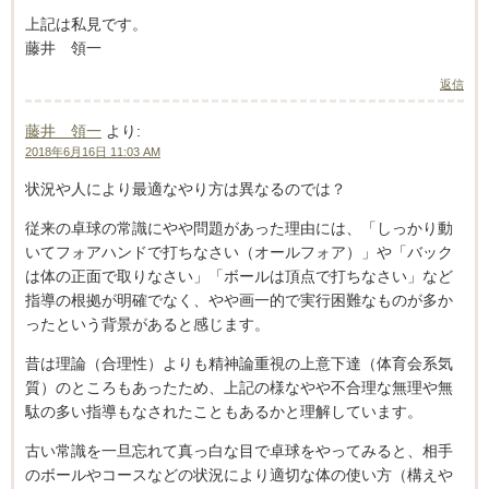
上記は私見です。
藤井 領一
返信
藤井 領一
より:
2018年6月16日 11:03 AM
状況や人により最適なやり方は異なるのでは？
従来の卓球の常識にやや問題があった理由には、「しっかり動
いてフォアハンドで打ちなさい（オールフォア）」や「バック
は体の正面で取りなさい」「ボールは頂点で打ちなさい」など
指導の根拠が明確でなく、やや画一的で実行困難なものが多か
ったという背景があると感じます。
昔は理論（合理性）よりも精神論重視の上意下達（体育会系気
質）のところもあったため、上記の様なやや不合理な無理や無
駄の多い指導もなされたこともあるかと理解しています。
古い常識を一旦忘れて真っ白な目で卓球をやってみると、相手
のボールやコースなどの状況により適切な体の使い方（構えや