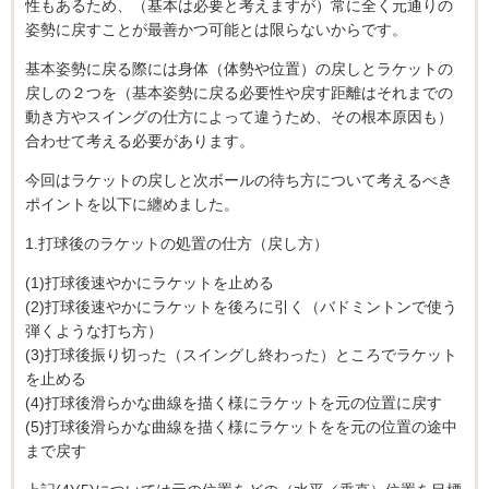
性もあるため、（基本は必要と考えますが）常に全く元通りの
姿勢に戻すことが最善かつ可能とは限らないからです。
基本姿勢に戻る際には身体（体勢や位置）の戻しとラケットの
戻しの２つを（基本姿勢に戻る必要性や戻す距離はそれまでの
動き方やスイングの仕方によって違うため、その根本原因も）
合わせて考える必要があります。
今回はラケットの戻しと次ボールの待ち方について考えるべき
ポイントを以下に纏めました。
1.打球後のラケットの処置の仕方（戻し方）
(1)打球後速やかにラケットを止める
(2)打球後速やかにラケットを後ろに引く（バドミントンで使う
弾くような打ち方）
(3)打球後振り切った（スイングし終わった）ところでラケット
を止める
(4)打球後滑らかな曲線を描く様にラケットを元の位置に戻す
(5)打球後滑らかな曲線を描く様にラケットをを元の位置の途中
まで戻す