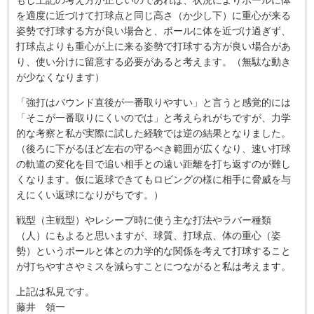
もし上記の考え方が正しいのであれば、状況によりボールに体
を適度に近づけて打球点と同じ高さ（か少し下）に重心が来る
姿勢で打球する方が良い場合と、ボールに体を近づけ過ぎず、
打球点よりも重心が上に来る姿勢で打球する方が良い場合があ
り、使い分けに留意する必要があると考えます。（無駄な動き
が少なくなります）
「強打はバウンド直後が一番取りやすい」と言うと感覚的には
「そこが一番取りにくいのでは」と考えられがちですが、力学
的な考察と私が実際に試した経験では逆の結果となりました。
（後ろに下がるほど左右の守るべき範囲が広くなり、速い打球
の軌道の変化を目で追い相手との遠い距離を打ち返すのが難し
くなります。仮に返球できてもロビングの様に相手に脅威を与
えにくい返球になりがちです。）
戦型（主戦型）やレシーブ時に使う主な打法やラバー種類
（人）にもよると思いますが、球質、打球点、体の重心（姿
勢）というボールと体との力学的な関係を考えて打球すること
が打ちやすさやミスを減らすことにつながると私は考えます。
上記は私見です。
藤井 領一