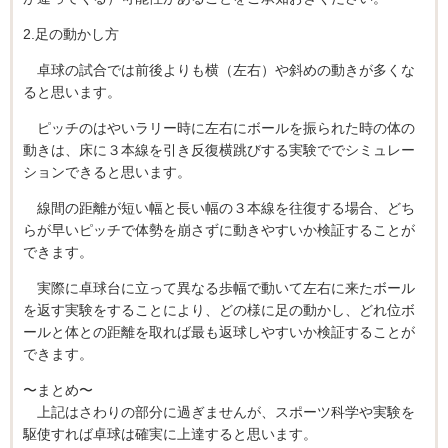
2.足の動かし方
卓球の試合では前後よりも横（左右）や斜めの動きが多くな
ると思います。
ピッチのはやいラリー時に左右にボールを振られた時の体の
動きは、床に３本線を引き反復横跳びする実験ででシミュレー
ションできると思います。
線間の距離が短い幅と長い幅の３本線を往復する場合、どち
らが早いピッチで体勢を崩さずに動きやすいか検証することが
できます。
実際に卓球台に立って異なる歩幅で動いて左右に来たボール
を返す実験をすることにより、どの様に足の動かし、どれ位ボ
ールと体との距離を取れば最も返球しやすいか検証することが
できます。
〜まとめ〜
上記はさわりの部分に過ぎませんが、スポーツ科学や実験を
駆使すれば卓球は確実に上達すると思います。