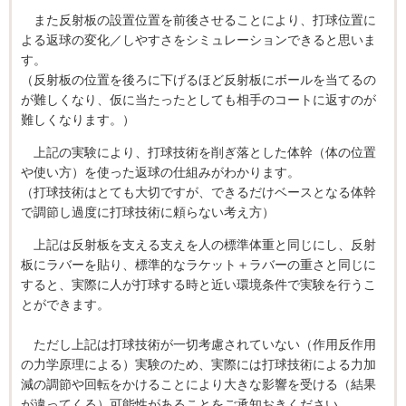
また反射板の設置位置を前後させることにより、打球位置に
よる返球の変化／しやすさをシミュレーションできると思いま
す。
（反射板の位置を後ろに下げるほど反射板にボールを当てるの
が難しくなり、仮に当たったとしても相手のコートに返すのが
難しくなります。）
上記の実験により、打球技術を削ぎ落とした体幹（体の位置
や使い方）を使った返球の仕組みがわかります。
（打球技術はとても大切ですが、できるだけベースとなる体幹
で調節し過度に打球技術に頼らない考え方）
上記は反射板を支える支えを人の標準体重と同じにし、反射
板にラバーを貼り、標準的なラケット＋ラバーの重さと同じに
すると、実際に人が打球する時と近い環境条件で実験を行うこ
とができます。
ただし上記は打球技術が一切考慮されていない（作用反作用
の力学原理による）実験のため、実際には打球技術による力加
減の調節や回転をかけることにより大きな影響を受ける（結果
が違ってくる）可能性があることをご承知おきください。