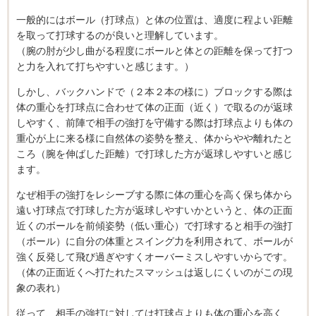
一般的にはボール（打球点）と体の位置は、適度に程よい距離
を取って打球するのが良いと理解しています。
（腕の肘が少し曲がる程度にボールと体との距離を保って打つ
と力を入れて打ちやすいと感じます。）
しかし、バックハンドで（２本２本の様に）ブロックする際は
体の重心を打球点に合わせて体の正面（近く）で取るのが返球
しやすく、前陣で相手の強打を守備する際は打球点よりも体の
重心が上に来る様に自然体の姿勢を整え、体からやや離れたと
ころ（腕を伸ばした距離）で打球した方が返球しやすいと感じ
ます。
なぜ相手の強打をレシーブする際に体の重心を高く保ち体から
遠い打球点で打球した方が返球しやすいかというと、体の正面
近くのボールを前傾姿勢（低い重心）で打球すると相手の強打
（ボール）に自分の体重とスイング力を利用されて、ボールが
強く反発して飛び過ぎやすくオーバーミスしやすいからです。
（体の正面近くへ打たれたスマッシュは返しにくいのがこの現
象の表れ）
従って、相手の強打に対しては打球点よりも体の重心を高く