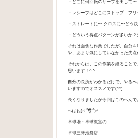
・どこに何回転のサーブを出して〜
・レシーブはどこにストップ，フリ
・ストレートに〜 クロスに〜どう
・どういう得点パターンが多いか？
それは面倒な作業でしたが、自分を
や、あまり気にしていなかった失点
それからは、この作業を経ることで
思います！^ ^
自分の長所がわかるだけで、やるべ
いますのでオススメです(^^)
長くなりましたが今回はこのへんで
へばね(☝︎ ՞ਊ ՞)☝︎
卓球場・卓球教室の
卓球三昧池袋店