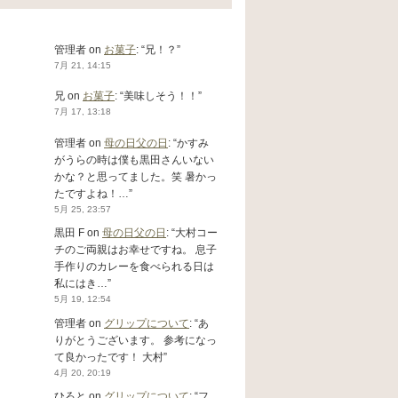
管理者
on
お菓子
: “
兄！？
”
7月 21, 14:15
兄
on
お菓子
: “
美味しそう！！
”
7月 17, 13:18
管理者
on
母の日父の日
: “
かすみ
がうらの時は僕も黒田さんいない
かな？と思ってました。笑 暑かっ
たですよね！…
”
5月 25, 23:57
黒田 F
on
母の日父の日
: “
大村コー
チのご両親はお幸せですね。 息子
手作りのカレーを食べられる日は
私にはき…
”
5月 19, 12:54
管理者
on
グリップについて
: “
あ
りがとうございます。 参考になっ
て良かったです！ 大村
”
4月 20, 20:19
ひろと
on
グリップについて
: “
フ