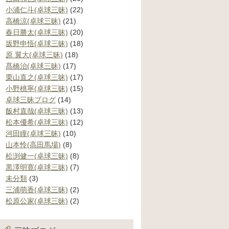
小浦仁斗(卓球三昧)
(22)
高橋涼(卓球三昧)
(21)
春日勝太(卓球三昧)
(20)
坂野申悟(卓球三昧)
(18)
原 翼大(卓球三昧)
(18)
髙橋治(卓球三昧)
(17)
栗山直之(卓球三昧)
(17)
小野桃寧(卓球三昧)
(15)
卓球三昧ブログ
(14)
飯村直哉(卓球三昧)
(13)
松本優希(卓球三昧)
(12)
河田瞳(卓球三昧)
(10)
山本怜(高田馬場)
(8)
松渕健一(卓球三昧)
(8)
黒澤明寛(卓球三昧)
(7)
未分類
(3)
三浦萌香(卓球三昧)
(2)
松原公家(卓球三昧)
(2)