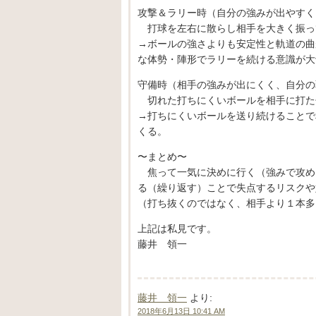
攻撃＆ラリー時（自分の強みが出やすく
打球を左右に散らし相手を大きく振っ
→ボールの強さよりも安定性と軌道の曲
な体勢・陣形でラリーを続ける意識が大
守備時（相手の強みが出にくく、自分の
切れた打ちにくいボールを相手に打た
→打ちにくいボールを送り続けることで
くる。
〜まとめ〜
焦って一気に決めに行く（強みで攻め
る（繰り返す）ことで失点するリスクや
（打ち抜くのではなく、相手より１本多
上記は私見です。
藤井 領一
藤井 領一
より:
2018年6月13日 10:41 AM