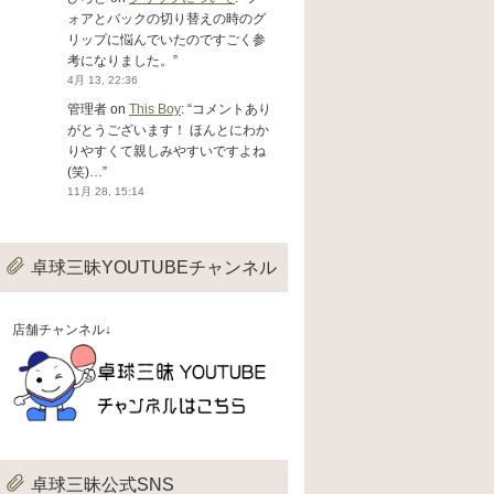
ォアとバックの切り替えの時のグ
リップに悩んでいたのですごく参
考になりました。
”
4月 13, 22:36
管理者
on
This Boy
: “
コメントあり
がとうございます！ ほんとにわか
りやすくて親しみやすいですよね
(笑)…
”
11月 28, 15:14
卓球三昧YOUTUBEチャンネル
店舗チャンネル↓
卓球三昧公式SNS