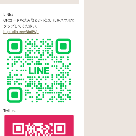
LINE↓
QRコードを読み取るか下記URLをスマホで
タップしてください。
https://lin.ee/y8bdlWp
Twitter↓