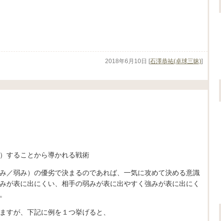
2018年6月10日
[
石澤恭祐(卓球三昧)
]
）することから導かれる戦術
み／弱み）の優劣で決まるのであれば、一気に攻めて決める意識
みが表に出にくい、相手の弱みが表に出やすく強みが表に出にく
。
ますが、下記に例を１つ挙げると、