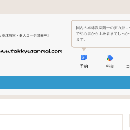
国内の卓球教室随一の実力派コ
で初心者から上級者までしっか
日卓球教室・個人コーチ開催中】
ます。
予約
料金
コ