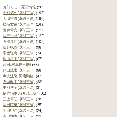
お知らせ・更新情報
(269)
大村拓己(卓球三昧)
(193)
大塚裕貴(卓球三昧)
(190)
松崎友佑(卓球三昧)
(169)
藤井貴文(卓球三昧)
(127)
貝守千晶(卓球三昧)
(122)
石澤恭祐(卓球三昧)
(102)
飯野弘義(卓球三昧)
(98)
宇土弘恵(卓球三昧)
(74)
深山昂平(卓球三昧)
(67)
河田峻(卓球三昧)
(63)
原田涼太(卓球三昧)
(58)
寺光法隆(両店勤務)
(42)
石塚航平(卓球三昧)
(38)
中河博子(卓球三昧)
(31)
伊佐治桐人(卓球三昧)
(31)
三上貴弘(卓球三昧)
(28)
福田晴菜(卓球三昧)
(25)
生田裕仁(卓球三昧)
(24)
吉田和也(卓球三昧)
(23)