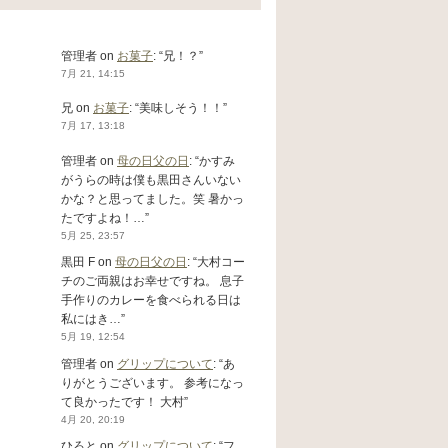
管理者
on
お菓子
: “
兄！？
”
7月 21, 14:15
兄
on
お菓子
: “
美味しそう！！
”
7月 17, 13:18
管理者
on
母の日父の日
: “
かすみ
がうらの時は僕も黒田さんいない
かな？と思ってました。笑 暑かっ
たですよね！…
”
5月 25, 23:57
黒田 F
on
母の日父の日
: “
大村コー
チのご両親はお幸せですね。 息子
手作りのカレーを食べられる日は
私にはき…
”
5月 19, 12:54
管理者
on
グリップについて
: “
あ
りがとうございます。 参考になっ
て良かったです！ 大村
”
4月 20, 20:19
ひろと
on
グリップについて
: “
フ