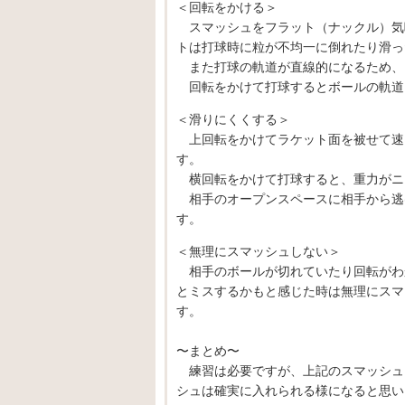
＜回転をかける＞
スマッシュをフラット（ナックル）気
トは打球時に粒が不均一に倒れたり滑っ
また打球の軌道が直線的になるため、
回転をかけて打球するとボールの軌道
＜滑りにくくする＞
上回転をかけてラケット面を被せて速
す。
横回転をかけて打球すると、重力がニ
相手のオープンスペースに相手から逃
す。
＜無理にスマッシュしない＞
相手のボールが切れていたり回転がわ
とミスするかもと感じた時は無理にスマ
す。
〜まとめ〜
練習は必要ですが、上記のスマッシュ
シュは確実に入れられる様になると思い