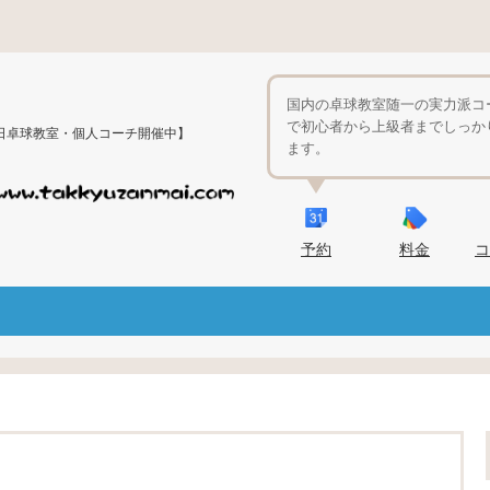
国内の卓球教室随一の実力派コ
で初心者から上級者までしっか
日卓球教室・個人コーチ開催中】
ます。
予約
料金
コ