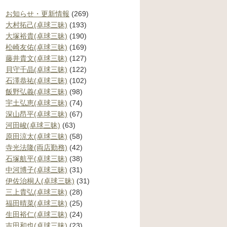
お知らせ・更新情報
(269)
大村拓己(卓球三昧)
(193)
大塚裕貴(卓球三昧)
(190)
松崎友佑(卓球三昧)
(169)
藤井貴文(卓球三昧)
(127)
貝守千晶(卓球三昧)
(122)
石澤恭祐(卓球三昧)
(102)
飯野弘義(卓球三昧)
(98)
宇土弘恵(卓球三昧)
(74)
深山昂平(卓球三昧)
(67)
河田峻(卓球三昧)
(63)
原田涼太(卓球三昧)
(58)
寺光法隆(両店勤務)
(42)
石塚航平(卓球三昧)
(38)
中河博子(卓球三昧)
(31)
伊佐治桐人(卓球三昧)
(31)
三上貴弘(卓球三昧)
(28)
福田晴菜(卓球三昧)
(25)
生田裕仁(卓球三昧)
(24)
吉田和也(卓球三昧)
(23)