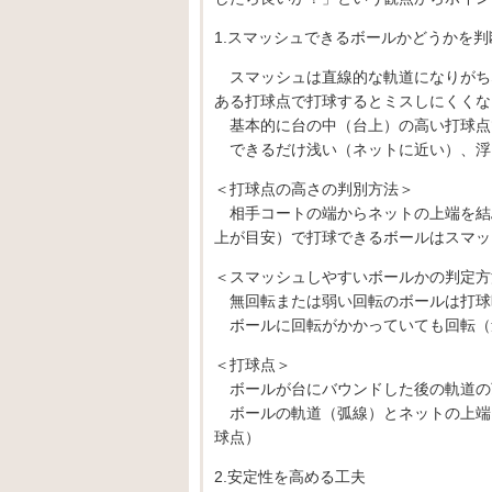
1.スマッシュできるボールかどうかを判
スマッシュは直線的な軌道になりがち
ある打球点で打球するとミスしにくくな
基本的に台の中（台上）の高い打球点
できるだけ浅い（ネットに近い）、浮
＜打球点の高さの判別方法＞
相手コートの端からネットの上端を結
上が目安）で打球できるボールはスマッ
＜スマッシュしやすいボールかの判定方
無回転または弱い回転のボールは打球
ボールに回転がかかっていても回転（
＜打球点＞
ボールが台にバウンドした後の軌道の
ボールの軌道（弧線）とネットの上端
球点）
2.安定性を高める工夫