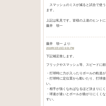
スマッシュのミスが減ると試合で使う
ます。
上記は私見です。皆様の上達のヒントに
藤井 領一
藤井 領一
より:
2018年3月13日 6:01 PM
下記補足致します。
フリックやスマッシュ等、スピードに頼
・打球時に力が入ったりボールの軌道が
・打球時に定位置から動いたり、打球後
い。
・相手が強くなればなるほど決まりにく
・球速が速いとボールが曲がりにくくな
すい。