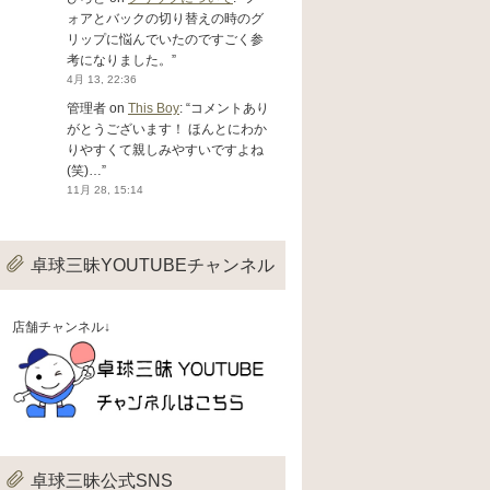
ォアとバックの切り替えの時のグ
リップに悩んでいたのですごく参
考になりました。
”
4月 13, 22:36
管理者
on
This Boy
: “
コメントあり
がとうございます！ ほんとにわか
りやすくて親しみやすいですよね
(笑)…
”
11月 28, 15:14
卓球三昧YOUTUBEチャンネル
店舗チャンネル↓
卓球三昧公式SNS