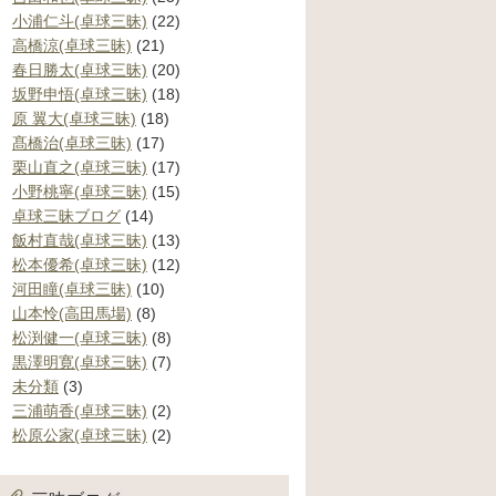
小浦仁斗(卓球三昧)
(22)
高橋涼(卓球三昧)
(21)
春日勝太(卓球三昧)
(20)
坂野申悟(卓球三昧)
(18)
原 翼大(卓球三昧)
(18)
髙橋治(卓球三昧)
(17)
栗山直之(卓球三昧)
(17)
小野桃寧(卓球三昧)
(15)
卓球三昧ブログ
(14)
飯村直哉(卓球三昧)
(13)
松本優希(卓球三昧)
(12)
河田瞳(卓球三昧)
(10)
山本怜(高田馬場)
(8)
松渕健一(卓球三昧)
(8)
黒澤明寛(卓球三昧)
(7)
未分類
(3)
三浦萌香(卓球三昧)
(2)
松原公家(卓球三昧)
(2)