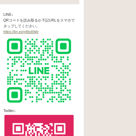
LINE↓
QRコードを読み取るか下記URLをスマホで
タップしてください。
https://lin.ee/y8bdlWp
Twitter↓