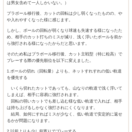
は男女含めて一人しかいない。）
プラボール移行後、カットの回転は少し弱くなったものの、や
や入れやすくなった様に感じます。
しかし、ボールの回転が弱くなり球速も失速する様になったた
め、相手のカット打ちのミスが減り、浅く浮いたボールを前か
ら強打される様になったからだと思います。
そのため私はプラボール移行後、カット主戦型（特に粒高）で
プレーする際の優先順位を以下に変えました。
1.ボールの切れ（回転量）よりも、ネットすれすれの低い軌道
を優先する
いくら切れたカットであっても、山なりの軌道で浅く浮いて
しまえば、相手に容易に強打されます。
回転の弱いカットでも差し込む様な低い軌道で入れば、相手
は持ち上げるしかなく強打されにくくなります。
結局、如何にすればミスが少なく、低い軌道で安定的に返せ
るかが問題になります。
2.以前よりも少し前寄りでプレーする