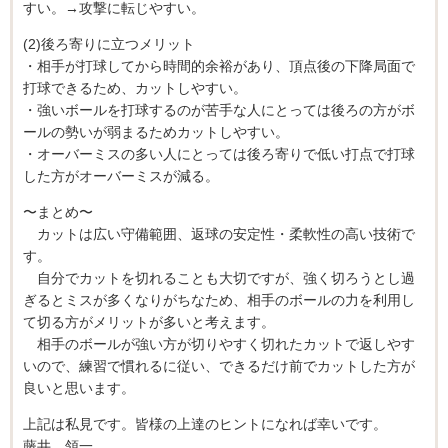
すい。→攻撃に転じやすい。
(2)後ろ寄りに立つメリット
・相手が打球してから時間的余裕があり、頂点後の下降局面で
打球できるため、カットしやすい。
・強いボールを打球するのが苦手な人にとっては後ろの方がボ
ールの勢いが弱まるためカットしやすい。
・オーバーミスの多い人にとっては後ろ寄りで低い打点で打球
した方がオーバーミスが減る。
〜まとめ〜
カットは広い守備範囲、返球の安定性・柔軟性の高い技術で
す。
自分でカットを切れることも大切ですが、強く切ろうとし過
ぎるとミスが多くなりがちなため、相手のボールの力を利用し
て切る方がメリットが多いと考えます。
相手のボールが強い方が切りやすく切れたカットで返しやす
いので、練習で慣れるに従い、できるだけ前でカットした方が
良いと思います。
上記は私見です。皆様の上達のヒントになれば幸いです。
藤井 領一