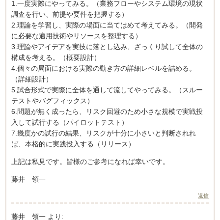
1.一度実際にやってみる。（業務フローやシステム環境の現状
調査を行い、前提や要件を把握する）
2.理論を学習し、実際の場面に当てはめて考えてみる。（開発
に必要な適用技術やリソースを整理する）
3.理論やアイデアを実技に落とし込み、ざっくり試して全体の
構成を考える。（概要設計）
4.個々の局面における実際の動き方の詳細レベルを詰める。
（詳細設計）
5.試合形式で実際に全体を通して流してやってみる。（スルー
テストやバグフィックス）
6.問題が無く成ったら、リスク回避のため小さな規模で実戦投
入して試行する（パイロットテスト）
7.幾度かの試行の結果、リスクが十分に小さいと判断されれ
ば、本格的に実践投入する（リリース）
上記は私見です。皆様のご参考になれば幸いです。
藤井 領一
返信
藤井 領一
より: