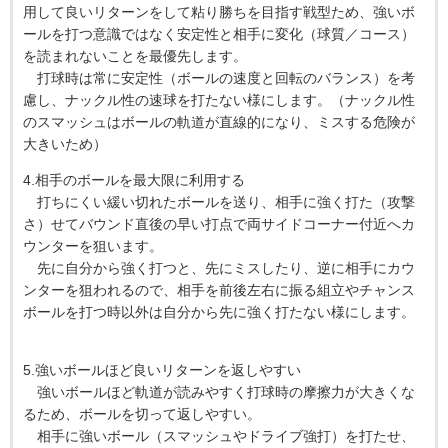
用して良いリターンをして粘り勝ちを目指す戦型ため、強いボ
ールを打つ意識ではなく安定性と相手に変化（球質／コース）
を読まれないことを最優先します。
打球時は常に安定性（ボールの速度と回転のバランス）を考
慮し、ナックル性の速球を打たない様にします。（ナックル性
のスマッシュはボールの軌道が直線的になり、ミスする危険が
大きいため）
4.相手のボールを最大限に利用する
打ちにくい緩い切れたボールを送り、相手に強く打た（攻撃
さ）せてバウンド直後の早い打点で両サイドコーナー付近へカ
ウンターを狙います。
先に自分から強く打つと、先にミスしたり、逆に相手にカウ
ンターを狙われるので、相手を前後左右に振る組立やチャンス
ボールを打つ時以外は自分から先に強く打たない様にします。
5.強いボールほど良いリターンを返しやすい
強いボールほど軌道が読みやすく打球時の摩擦力が大きくな
るため、ボールを切って返しやすい。
相手に強いボール（スマッシュやドライブ強打）を打たせ、