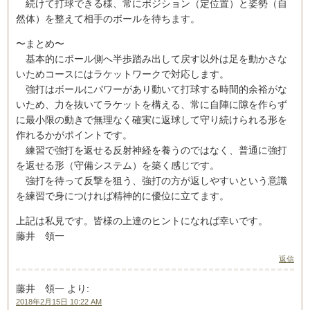
続けて打球できる様、常にポジション（定位置）と姿勢（自
然体）を整えて相手のボールを待ちます。
〜まとめ〜
基本的にボール側へ半歩踏み出して戻す以外は足を動かさな
いためコースにはラケットワークで対応します。
強打はボールにパワーがあり動いて打球する時間的余裕がな
いため、力を抜いてラケットを構える、常に自陣に隙を作らず
に最小限の動きで無理なく確実に返球して守り続けられる形を
作れるかがポイントです。
練習で強打を返せる反射神経を養うのではなく、普通に強打
を返せる形（守備システム）を築く感じです。
強打を待って反撃を狙う、強打の方が返しやすいという意識
を練習で身につければ精神的に優位に立てます。
上記は私見です。皆様の上達のヒントになれば幸いです。
藤井 領一
返信
藤井 領一
より:
2018年2月15日 10:22 AM