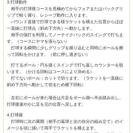
3.打球動作
相手の打球後コースを見極めてからフォアまたはバックグリ
ップで軽く握り、レシーブ動作に入ります。
バウンド直後で打球できる様ラケットを構えた位置からほぼ
一直線に打球点（斜め下方向）へ動かします。
相手の強打を利用してノーテイクバックのスイングで打ちま
す。（コースにヤマを張らない）
打球する瞬間に少しグリップを握り込むと同時にボールを擦
って回転をかけます。（前に押し過ぎない）
打てるボール：円を描くスイングで打ち返しカウンターを狙
います。（かける回転はコースにより決める）
打てないボール：カットで切ります。（ラケットを一直線に
斜め下方向へ動かして切るため横下回転）
左右にボールが来た場合は片足をボール側へ半歩踏み出し、
打球後速やかに足を元の位置へ戻します。
4.打球後
打球時に次の展開（相手の返球と次の自分の組み立て）のイ
メージを頭に描いて両手でラケットを構えます。