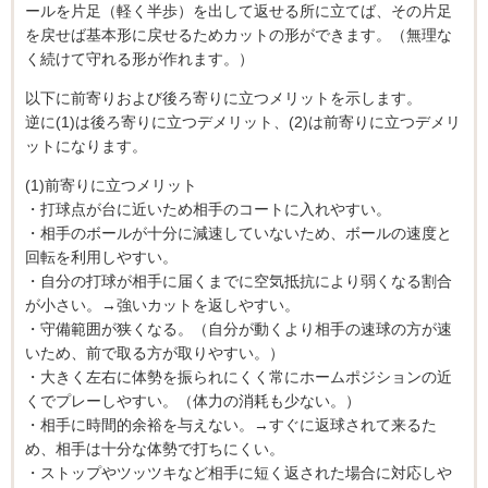
ールを片足（軽く半歩）を出して返せる所に立てば、その片足
を戻せば基本形に戻せるためカットの形ができます。（無理な
く続けて守れる形が作れます。）
以下に前寄りおよび後ろ寄りに立つメリットを示します。
逆に(1)は後ろ寄りに立つデメリット、(2)は前寄りに立つデメリ
ットになります。
(1)前寄りに立つメリット
・打球点が台に近いため相手のコートに入れやすい。
・相手のボールが十分に減速していないため、ボールの速度と
回転を利用しやすい。
・自分の打球が相手に届くまでに空気抵抗により弱くなる割合
が小さい。→強いカットを返しやすい。
・守備範囲が狭くなる。（自分が動くより相手の速球の方が速
いため、前で取る方が取りやすい。）
・大きく左右に体勢を振られにくく常にホームポジションの近
くでプレーしやすい。（体力の消耗も少ない。）
・相手に時間的余裕を与えない。→すぐに返球されて来るた
め、相手は十分な体勢で打ちにくい。
・ストップやツッツキなど相手に短く返された場合に対応しや