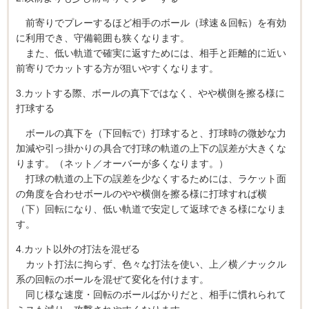
前寄りでプレーするほど相手のボール（球速＆回転）を有効
に利用でき、守備範囲も狭くなります。
また、低い軌道で確実に返すためには、相手と距離的に近い
前寄りでカットする方が狙いやすくなります。
3.カットする際、ボールの真下ではなく、やや横側を擦る様に
打球する
ボールの真下を（下回転で）打球すると、打球時の微妙な力
加減や引っ掛かりの具合で打球の軌道の上下の誤差が大きくな
ります。（ネット／オーバーが多くなります。）
打球の軌道の上下の誤差を少なくするためには、ラケット面
の角度を合わせボールのやや横側を擦る様に打球すれば横
（下）回転になり、低い軌道で安定して返球できる様になりま
す。
4.カット以外の打法を混ぜる
カット打法に拘らず、色々な打法を使い、上／横／ナックル
系の回転のボールを混ぜて変化を付けます。
同じ様な速度・回転のボールばかりだと、相手に慣れられて