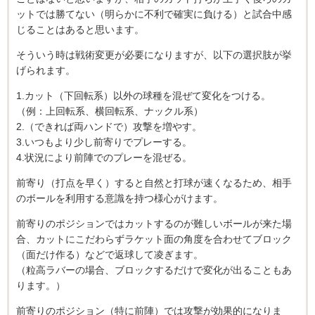
ットでは勝てない（明らかに不利で確実に負ける）と試合中感
じることはあると思います。
そういう時は戦術変更が必要になりますが、以下の選択肢が挙
げられます。
1.カット（下回転系）以外の球種を混ぜて変化をつける。
（例：上回転系、横回転系、ナックル系）
2.（できれば両ハンドで）攻撃を増やす。
3.いつもより少し前寄りでプレーする。
4.状況により前陣でのプレーを混ぜる。
前寄り（打点を早く）すると自然と打球が速くなるため、相手
のボールを利用する意識を持つ様心がけます。
前寄りのポジションではカットするのが難しいボールが来た場
合、カットにこだわらずラケット面の角度を合わせてブロック
（面だけ作る）などで返球して凌ぎます。
（粒高ラバーの場合、ブロックするだけで変化が出ることもあ
ります。）
前寄りのポジション（特に前陣）では攻撃が効果的になりま