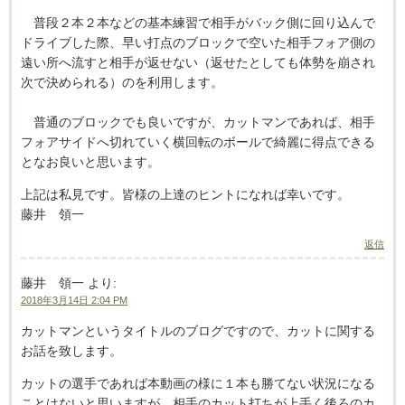
普段２本２本などの基本練習で相手がバック側に回り込んで
ドライブした際、早い打点のブロックで空いた相手フォア側の
遠い所へ流すと相手が返せない（返せたとしても体勢を崩され
次で決められる）のを利用します。
普通のブロックでも良いですが、カットマンであれば、相手
フォアサイドへ切れていく横回転のボールで綺麗に得点できる
となお良いと思います。
上記は私見です。皆様の上達のヒントになれば幸いです。
藤井 領一
返信
藤井 領一
より:
2018年3月14日 2:04 PM
カットマンというタイトルのブログですので、カットに関する
お話を致します。
カットの選手であれば本動画の様に１本も勝てない状況になる
ことはないと思いますが、相手のカット打ちが上手く後ろのカ