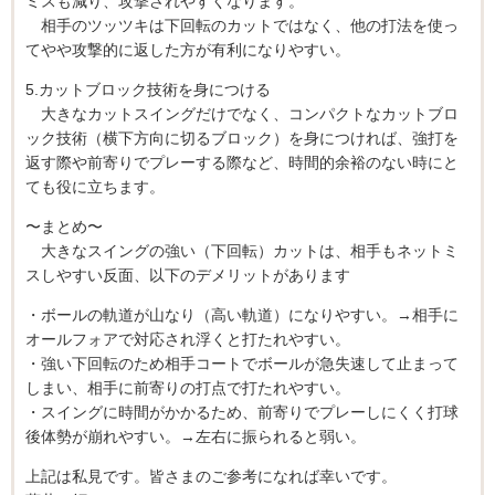
ミスも減り、攻撃されやすくなります。
相手のツッツキは下回転のカットではなく、他の打法を使っ
てやや攻撃的に返した方が有利になりやすい。
5.カットブロック技術を身につける
大きなカットスイングだけでなく、コンパクトなカットブロ
ック技術（横下方向に切るブロック）を身につければ、強打を
返す際や前寄りでプレーする際など、時間的余裕のない時にと
ても役に立ちます。
〜まとめ〜
大きなスイングの強い（下回転）カットは、相手もネットミ
スしやすい反面、以下のデメリットがあります
・ボールの軌道が山なり（高い軌道）になりやすい。→相手に
オールフォアで対応され浮くと打たれやすい。
・強い下回転のため相手コートでボールが急失速して止まって
しまい、相手に前寄りの打点で打たれやすい。
・スイングに時間がかかるため、前寄りでプレーしにくく打球
後体勢が崩れやすい。→左右に振られると弱い。
上記は私見です。皆さまのご参考になれば幸いです。