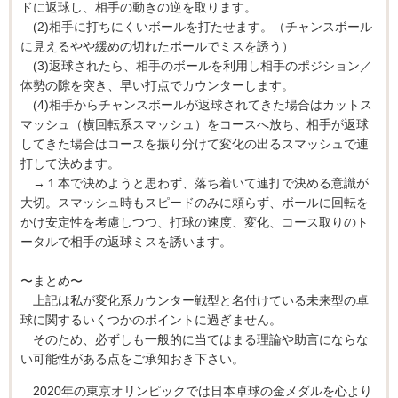
ドに返球し、相手の動きの逆を取ります。
(2)相手に打ちにくいボールを打たせます。（チャンスボール
に見えるやや緩めの切れたボールでミスを誘う）
(3)返球されたら、相手のボールを利用し相手のポジション／
体勢の隙を突き、早い打点でカウンターします。
(4)相手からチャンスボールが返球されてきた場合はカットス
マッシュ（横回転系スマッシュ）をコースへ放ち、相手が返球
してきた場合はコースを振り分けて変化の出るスマッシュで連
打して決めます。
→１本で決めようと思わず、落ち着いて連打で決める意識が
大切。スマッシュ時もスピードのみに頼らず、ボールに回転を
かけ安定性を考慮しつつ、打球の速度、変化、コース取りのト
ータルで相手の返球ミスを誘います。
〜まとめ〜
上記は私が変化系カウンター戦型と名付けている未来型の卓
球に関するいくつかのポイントに過ぎません。
そのため、必ずしも一般的に当てはまる理論や助言にならな
い可能性がある点をご承知おき下さい。
2020年の東京オリンピックでは日本卓球の金メダルを心より