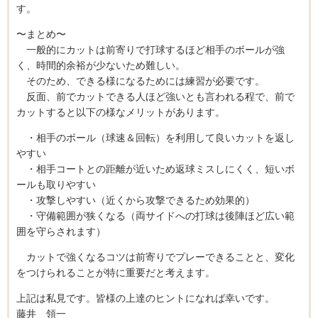
す。
〜まとめ〜
一般的にカットは前寄りで打球するほど相手のボールが強
く、時間的余裕が少ないため難しい。
そのため、できる様になるためには練習が必要です。
反面、前でカットできる人ほど強いとも言われる程で、前で
カットすると以下の様なメリットがあります。
・相手のボール（球速＆回転）を利用して良いカットを返し
やすい
・相手コートとの距離が近いため返球ミスしにくく、短いボ
ールも取りやすい
・攻撃しやすい（近くから攻撃できるため効果的）
・守備範囲が狭くなる（両サイドへの打球は後陣ほど広い範
囲を守らされます）
カットで強くなるコツは前寄りでプレーできることと、変化
をつけられることが特に重要だと考えます。
上記は私見です。皆様の上達のヒントになれば幸いです。
藤井 領一