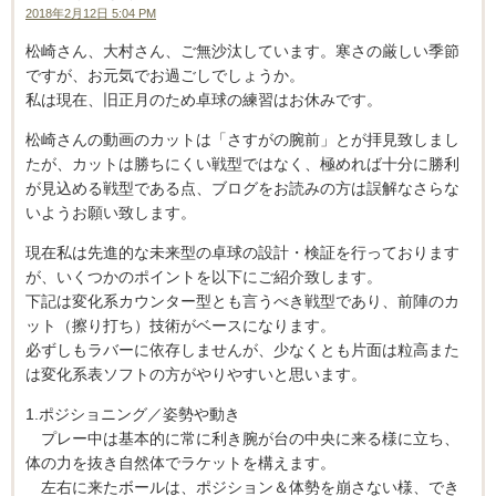
2018年2月12日 5:04 PM
松崎さん、大村さん、ご無沙汰しています。寒さの厳しい季節
ですが、お元気でお過ごしでしょうか。
私は現在、旧正月のため卓球の練習はお休みです。
松崎さんの動画のカットは「さすがの腕前」とが拝見致しまし
たが、カットは勝ちにくい戦型ではなく、極めれば十分に勝利
が見込める戦型である点、ブログをお読みの方は誤解なさらな
いようお願い致します。
現在私は先進的な未来型の卓球の設計・検証を行っております
が、いくつかのポイントを以下にご紹介致します。
下記は変化系カウンター型とも言うべき戦型であり、前陣のカ
ット（擦り打ち）技術がベースになります。
必ずしもラバーに依存しませんが、少なくとも片面は粒高また
は変化系表ソフトの方がやりやすいと思います。
1.ポジショニング／姿勢や動き
プレー中は基本的に常に利き腕が台の中央に来る様に立ち、
体の力を抜き自然体でラケットを構えます。
左右に来たボールは、ポジション＆体勢を崩さない様、でき