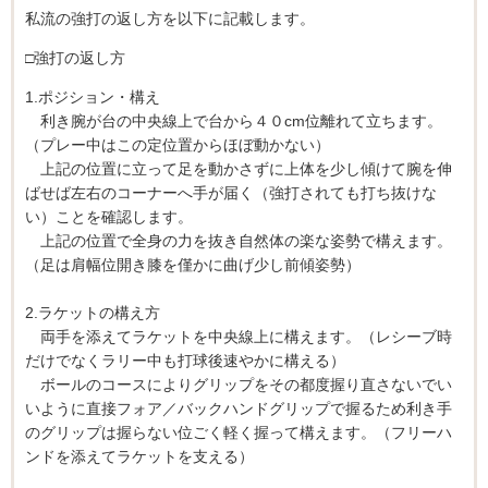
私流の強打の返し方を以下に記載します。
□強打の返し方
1.ポジション・構え
利き腕が台の中央線上で台から４０cm位離れて立ちます。
（プレー中はこの定位置からほぼ動かない）
上記の位置に立って足を動かさずに上体を少し傾けて腕を伸
ばせば左右のコーナーへ手が届く（強打されても打ち抜けな
い）ことを確認します。
上記の位置で全身の力を抜き自然体の楽な姿勢で構えます。
（足は肩幅位開き膝を僅かに曲げ少し前傾姿勢）
2.ラケットの構え方
両手を添えてラケットを中央線上に構えます。（レシーブ時
だけでなくラリー中も打球後速やかに構える）
ボールのコースによりグリップをその都度握り直さないでい
いように直接フォア／バックハンドグリップで握るため利き手
のグリップは握らない位ごく軽く握って構えます。（フリーハ
ンドを添えてラケットを支える）