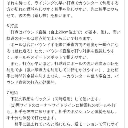
それを待って、ライジングの早い打点でカウンターで利用する
方が切れた返球をしやすく相手を崩しやすい。先に相手にやら
せて、後の先（返し技）を狙います。
6.打点
打点はバウンド直後（台上20cm位まで）が基本。但し、高い
軌道のボールは頂点前で上から叩いて打ちます。
ボールは台にバウンドする際に垂直方向の速度が一瞬０にな
る（跳ね返る）ため、バウンド直後が打つ対象を視認しやす
く、ボールをスイートスポットで捉えやすい。
また、打点が早いほど、打球時にボールの強い速度＆回転を
利用でき（強い摩擦力を利用して回転をかけやすい）、また相
手に時間的余裕を与えません。→カウンターを狙う場合は、バ
ウンド直後の打点が効果的。
7.戦術
下記の戦術をミックス（同時適用）して使います。
(1)両サイドのコーナ〜サイドラインに横回転のボールを打
ち、相手を左右に振ります。相手のポジションと体勢を乱し、
不十分な体勢で打たせます。
相手に読まれていると感じたら、逆モーションで同じサイ