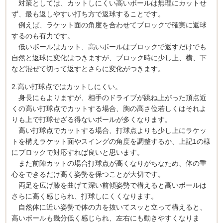
対策としては、カットしにくい高いボールは無理にカットせ
ず、最も返しやすい打ち方で返球することです。
例えば、ラケット面の角度を合わせてブロックで確実に返球
するのも有力です。
低いボールはカット、高いボールはブロックで返すだけでも
自然と返球に変化はつきますが、ブロック時に少し上、横、下
など混ぜて切って返すとさらに変化がつきます。
2.高い打球点ではカットしにくい。
身長にもよりますが、相手のドライブが跳ね上がった頂点近
くの高い打球点でカットする場合、胸の高さ位若しくはそれよ
りも上で打球せざる得ないボールが多くなります。
高い打球点でカットする場合、打球点よりも少し上にラケッ
トを構えラケット面やスイングの角度を調整するか、上記1の様
にブロックで対応すれば良いと思います。
また前陣カットの場合打球点が高くなりがちなため、体の重
心をできるだけ高く姿勢を保つことが大切です。
両足を広げ膝を曲げて深い前傾姿勢で構えると高いボールは
さらに高く感じられ、打球しにくくなります。
自然体に近い姿勢で体の力を抜いてスッと立って構えると、
高いボールも幾分低く感じられ、左右にも動きやすくなりま