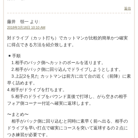
返信
藤井 領一
より:
2018年3月18日 10:10 AM
対ドライブ（カット打ち）でカットマンが比較的簡単かつ確実
に得点できる方法を紹介致します。
手順
1.相手のバック側へカットのボールを送ります。
2.相手がバック側に回り込んでドライブしようとします。
3.上記2を見た カットマンは前方に出て台の近く（前陣）に素
早く詰めます。
4.相手がドライブを打ちます。
5.相手のドライブをバウンド直後で打球し、がら空きの相手
フォア側コーナー付近へ確実に返球します。
〜まとめ〜
相手がバック側に回り込むと同時に素早く前へ出る、相手の
ドライブを早い打点で確実にコースを突いて返球するの２点に
つき練習が必要です。