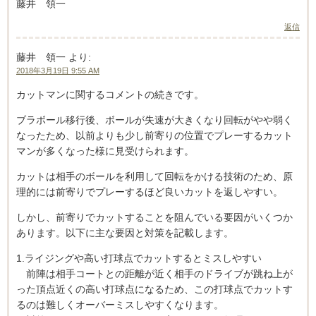
藤井 領一
返信
藤井 領一
より:
2018年3月19日 9:55 AM
カットマンに関するコメントの続きです。
ブラボール移行後、ボールが失速が大きくなり回転がやや弱く
なったため、以前よりも少し前寄りの位置でプレーするカット
マンが多くなった様に見受けられます。
カットは相手のボールを利用して回転をかける技術のため、原
理的には前寄りでプレーするほど良いカットを返しやすい。
しかし、前寄りでカットすることを阻んでいる要因がいくつか
あります。以下に主な要因と対策を記載します。
1.ライジングや高い打球点でカットするとミスしやすい
前陣は相手コートとの距離が近く相手のドライブが跳ね上が
った頂点近くの高い打球点になるため、この打球点でカットす
るのは難しくオーバーミスしやすくなります。