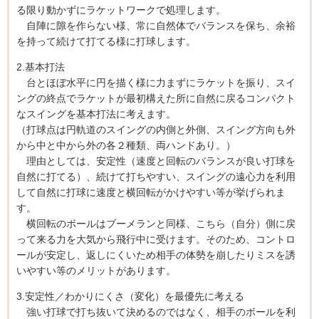
る限り動かずにラケットワークで処理します。
自陣に隙を作らない様、常に自然体でバランスを保ち、余裕
を持って続けて打てる様に打球します。
2.基本打法
台とほぼ水平に円を描く様に力まずにラケットを振り、スイ
ングの終点でラケットが最初構えた所に自然に戻るコンパクト
なスイングを基本打法に考えます。
（打球点は円軌道のスイングの内側と外側、スイング方向も外
から中と中から外の各２種類、両ハンドあり。）
理由としては、安定性（速度と回転のバランスが良い打球を
自然に打てる）、続けて打ちやすい、スイングの遠心力を利用
して自然に打球に速度と横回転がかけやすい等が挙げられま
す。
横回転のボールはブーメランと同様、こちら（自分）側に戻
って来る力を大気から飛行中に受けます。そのため、コントロ
ールが安定し、返しにくいため相手の体勢を崩したりミスを誘
いやすい等のメリットがあります。
3.安定性／わかりにくさ（変化）を最優先に考える
強い打球で打ち抜いて決めるのではなく、相手のボールを利