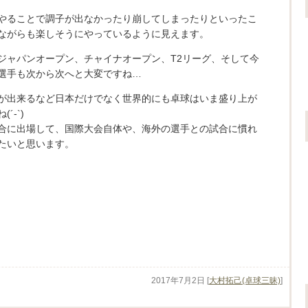
やることで調子が出なかったり崩してしまったりといったこ
ながらも楽しそうにやっているように見えます。
ジャパンオープン、チャイナオープン、T2リーグ、そして今
選手も次から次へと大変ですね…
が出来るなど日本だけでなく世界的にも卓球はいま盛り上が
-`)
合に出場して、国際大会自体や、海外の選手との試合に慣れ
たいと思います。
2017年7月2日
[
大村拓己(卓球三昧)
]