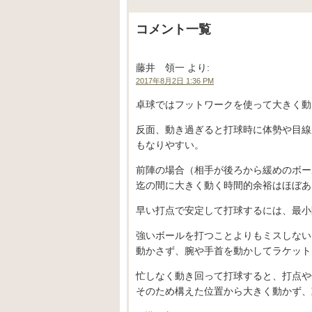
コメント一覧
藤井 領一
より:
2017年8月2日 1:36 PM
卓球ではフットワークを使って大きく動
反面、動き過ぎると打球時に体勢や目線
もなりやすい。
前陣の場合（相手が後ろから緩めのボー
迄の間に大きく動く時間的余裕はほぼあ
早い打点で安定して打球するには、最小
強いボールを打つことよりもミスしない
動かさず、腕や手首を動かしてラケット
忙しなく動き回って打球すると、打点や
そのため構えた位置から大きく動かず、