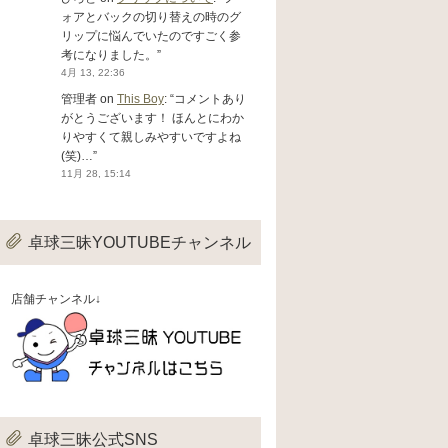
ォアとバックの切り替えの時のグ
リップに悩んでいたのですごく参
考になりました。
”
4月 13, 22:36
管理者
on
This Boy
: “
コメントあり
がとうございます！ ほんとにわか
りやすくて親しみやすいですよね
(笑)…
”
11月 28, 15:14
卓球三昧YOUTUBEチャンネル
店舗チャンネル↓
卓球三昧公式SNS