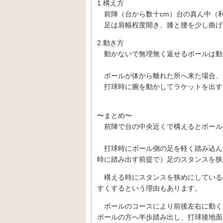
1.構え方
前陣（台から数十cm）台の真ん中（
足は肩幅程度開き、膝と腰を少し曲げ
2.動き方
動かないで無理無く返せるボールは動
ボールが体から離れた所へ来た場合、
打球時に腕を動かしてラケットを出す
〜まとめ〜
前陣で台の中央近くで構えるとボール
打球時にボール側の足を軽く踏み込ん
時に踏み出す前提で）足のスタンスを狭
構える時にスタンスを狭めにしている
すくするという理由もあります。
ボールのコースにより前後左右に動く
ボールの方へ半歩踏み出し、打球後地面