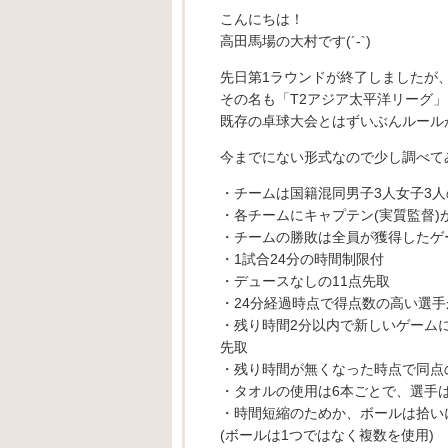
こんにちは！
高田馬場の大村です(´-`)
先日第1ラウンドが終了しましたが
その名も「T2アジア太平洋リーグ」
既存の卓球大会とはずいぶんルール
今までにない形式なので少し調べて
・チームは国籍混同男子3人女子3人
・各チームにキャプテン(実質監督)
・チームの勝敗は全員が獲得したゲ
・1試合24分の時間制限付
・デュースなしの11点先取
・24分経過時点で得点数の高い選
・残り時間2分以内で新しいゲームに入
先取
・残り時間が無くなった時点で同点
・タオルの使用は6本ごとで、選手
・時間短縮のためか、ボールは拾い
(ボールは1つではなく複数を使用)