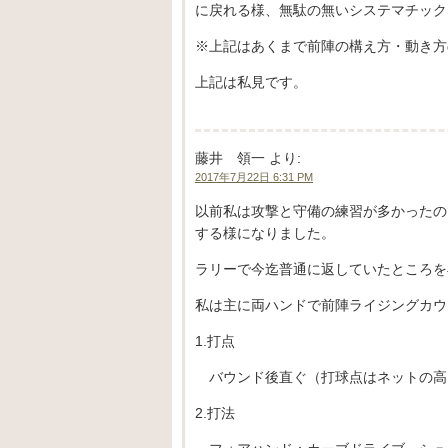
に戻れる様、無駄の無いシステマチック
※上記はあくまで前陣の構え方・動き方
上記は私見です。
藤井 領一
より:
2017年7月22日 6:31 PM
以前私は攻撃と守備の練習が多かったの
する様になりました。
ラリーで今迄普通に返していたところを
私は主に両ハンドで前陣ライジングカウ
1.打点
バウンド後直ぐ（打球点はネットの高
2.打法