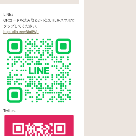
LINE↓
QRコードを読み取るか下記URLをスマホで
タップしてください。
https://lin.ee/y8bdlWp
Twitter↓