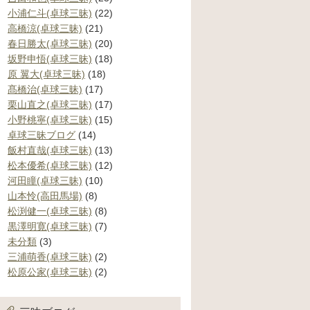
小浦仁斗(卓球三昧)
(22)
高橋涼(卓球三昧)
(21)
春日勝太(卓球三昧)
(20)
坂野申悟(卓球三昧)
(18)
原 翼大(卓球三昧)
(18)
髙橋治(卓球三昧)
(17)
栗山直之(卓球三昧)
(17)
小野桃寧(卓球三昧)
(15)
卓球三昧ブログ
(14)
飯村直哉(卓球三昧)
(13)
松本優希(卓球三昧)
(12)
河田瞳(卓球三昧)
(10)
山本怜(高田馬場)
(8)
松渕健一(卓球三昧)
(8)
黒澤明寛(卓球三昧)
(7)
未分類
(3)
三浦萌香(卓球三昧)
(2)
松原公家(卓球三昧)
(2)