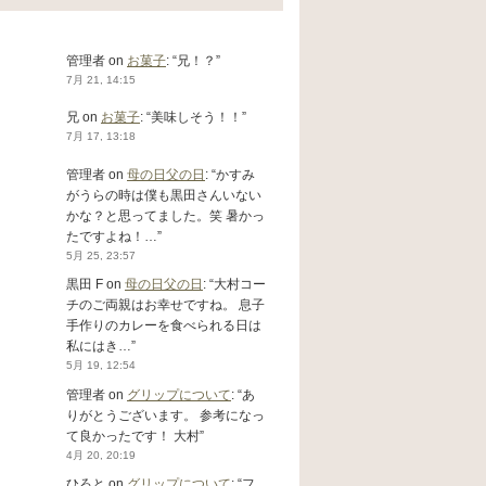
管理者
on
お菓子
: “
兄！？
”
7月 21, 14:15
兄
on
お菓子
: “
美味しそう！！
”
7月 17, 13:18
管理者
on
母の日父の日
: “
かすみ
がうらの時は僕も黒田さんいない
かな？と思ってました。笑 暑かっ
たですよね！…
”
5月 25, 23:57
黒田 F
on
母の日父の日
: “
大村コー
チのご両親はお幸せですね。 息子
手作りのカレーを食べられる日は
私にはき…
”
5月 19, 12:54
管理者
on
グリップについて
: “
あ
りがとうございます。 参考になっ
て良かったです！ 大村
”
4月 20, 20:19
ひろと
on
グリップについて
: “
フ