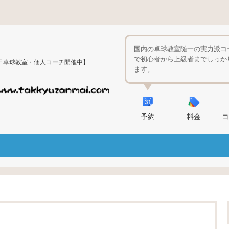
国内の卓球教室随一の実力派コ
で初心者から上級者までしっか
日卓球教室・個人コーチ開催中】
ます。
予約
料金
コ