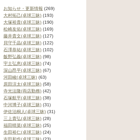
お知らせ・更新情報
(269)
大村拓己(卓球三昧)
(193)
大塚裕貴(卓球三昧)
(190)
松崎友佑(卓球三昧)
(169)
藤井貴文(卓球三昧)
(127)
貝守千晶(卓球三昧)
(122)
石澤恭祐(卓球三昧)
(102)
飯野弘義(卓球三昧)
(98)
宇土弘恵(卓球三昧)
(74)
深山昂平(卓球三昧)
(67)
河田峻(卓球三昧)
(63)
原田涼太(卓球三昧)
(58)
寺光法隆(両店勤務)
(42)
石塚航平(卓球三昧)
(38)
中河博子(卓球三昧)
(31)
伊佐治桐人(卓球三昧)
(31)
三上貴弘(卓球三昧)
(28)
福田晴菜(卓球三昧)
(25)
生田裕仁(卓球三昧)
(24)
吉田和也(卓球三昧)
(23)