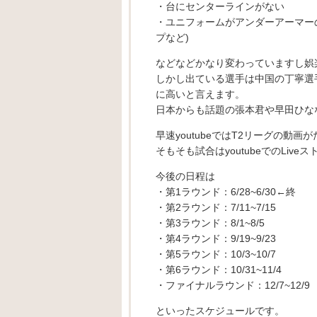
・台にセンターラインがない
・ユニフォームがアンダーアーマー
プなど)
などなどかなり変わっていますし娯
しかし出ている選手は中国の丁寧選
に高いと言えます。
日本からも話題の張本君や早田ひな
早速youtubeではT2リーグの
そもそも試合はyoutubeでのLiv
今後の日程は
・第1ラウンド：6/28~6/30←終
・第2ラウンド：7/11~7/15
・第3ラウンド：8/1~8/5
・第4ラウンド：9/19~9/23
・第5ラウンド：10/3~10/7
・第6ラウンド：10/31~11/4
・ファイナルラウンド：12/7~12/9
といったスケジュールです。