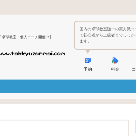
国内の卓球教室随一の実力派コ
で初心者から上級者までしっか
日卓球教室・個人コーチ開催中】
ます。
予約
料金
コ