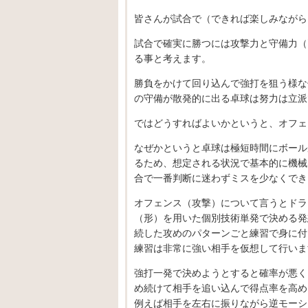
皆さんが試合で（できれば楽しみながら
試合で確実に勝つには攻撃力と守備力（
る事と考えます。
勝負をかけて回り込んで強打を狙う様な
の守備が散発的に出る卓球は努力は立派
ではどうすればよいかというと、オフェ
なぜかというと卓球は極短時間にボール
るため、想定される状況で基本的に機械
合で一番判断に迷わずミスを少なくでき
オフェンス（攻撃）について言うとドラ
（形）を用いた個別技術単発で決める発
続した攻めのパターンごと練習で身に付
練習は非常に強い相手を仮想して行いま
強打一発で決めようとすると確率が悪く
め続けて相手を追い込んで得点率を高め
例えば相手を左右に振りながら逆モーシ