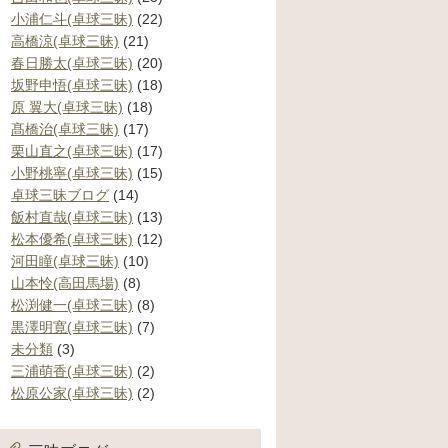
小浦仁斗(卓球三昧)
(22)
高橋涼(卓球三昧)
(21)
春日勝太(卓球三昧)
(20)
坂野申悟(卓球三昧)
(18)
原 翼大(卓球三昧)
(18)
髙橋治(卓球三昧)
(17)
栗山直之(卓球三昧)
(17)
小野桃寧(卓球三昧)
(15)
卓球三昧ブログ
(14)
飯村直哉(卓球三昧)
(13)
松本優希(卓球三昧)
(12)
河田瞳(卓球三昧)
(10)
山本怜(高田馬場)
(8)
松渕健一(卓球三昧)
(8)
黒澤明寛(卓球三昧)
(7)
未分類
(3)
三浦萌香(卓球三昧)
(2)
松原公家(卓球三昧)
(2)