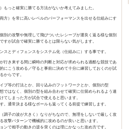
）もっと確実に勝てる方法がないか考えてみました。
両方）を常に高いレベルのパーフォーマンスを出せる仕組みにす
個別の攻撃や無理して飛びついたレシーブが運良く返る様な個別
ですが試合で確実に勝てるとは限らない気がします。
ンスとディフェンスをシステム化（仕組みに）する事です。
が行き来する間に瞬時の判断と対応が求められる過酷な競技であ
的にこう攻める／守ると事前に決めて十分に練習しておくのが試
るからです。
イブ等の打法とか、回り込みのフットワークとか、個別の型
想ではなく、個別の型を組み合わせて確実に仕留められるよう連
けてしまった方が試合で使えると思います。
す。通常決まる様なボールも返ってくる前提で練習します。
（調子の波が大きく）なりがちなので、無理をしないで厳しく攻
る攻撃パターンで機械的に攻めるのが良いと思います。
ョンで相手の動きの逆を突くのは理にかなった攻め方です。