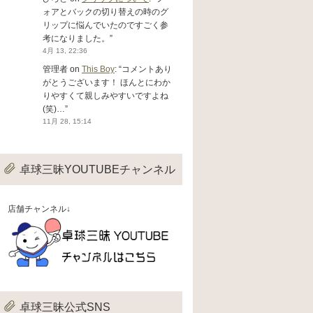
ォアとバックの切り替えの時のグ
リップに悩んでいたのですごく参
考になりました。
”
4月 13, 22:36
管理者
on
This Boy
: “
コメントあり
がとうございます！ ほんとにわか
りやすくて親しみやすいですよね
(笑)…
”
11月 28, 15:14
卓球三昧YOUTUBEチャンネル
店舗チャンネル↓
卓球三昧公式SNS