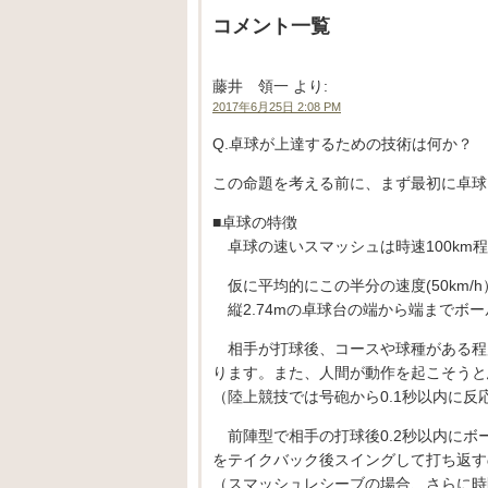
コメント一覧
藤井 領一
より:
2017年6月25日 2:08 PM
Q.卓球が上達するための技術は何か？
この命題を考える前に、まず最初に卓球
■卓球の特徴
卓球の速いスマッシュは時速100km
仮に平均的にこの半分の速度(50km/h
縦2.74mの卓球台の端から端までボール
相手が打球後、コースや球種がある程
ります。また、人間が動作を起こそうと
（陸上競技では号砲から0.1秒以内に
前陣型で相手の打球後0.2秒以内にボ
をテイクバック後スイングして打ち返す
（スマッシュレシーブの場合、さらに時