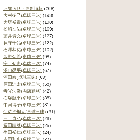
お知らせ・更新情報
(269)
大村拓己(卓球三昧)
(193)
大塚裕貴(卓球三昧)
(190)
松崎友佑(卓球三昧)
(169)
藤井貴文(卓球三昧)
(127)
貝守千晶(卓球三昧)
(122)
石澤恭祐(卓球三昧)
(102)
飯野弘義(卓球三昧)
(98)
宇土弘恵(卓球三昧)
(74)
深山昂平(卓球三昧)
(67)
河田峻(卓球三昧)
(63)
原田涼太(卓球三昧)
(58)
寺光法隆(両店勤務)
(42)
石塚航平(卓球三昧)
(38)
中河博子(卓球三昧)
(31)
伊佐治桐人(卓球三昧)
(31)
三上貴弘(卓球三昧)
(28)
福田晴菜(卓球三昧)
(25)
生田裕仁(卓球三昧)
(24)
吉田和也(卓球三昧)
(23)