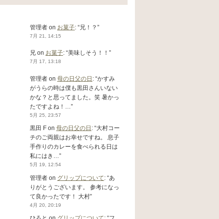
管理者
on
お菓子
: “
兄！？
”
7月 21, 14:15
兄
on
お菓子
: “
美味しそう！！
”
7月 17, 13:18
管理者
on
母の日父の日
: “
かすみ
がうらの時は僕も黒田さんいない
かな？と思ってました。笑 暑かっ
たですよね！…
”
5月 25, 23:57
黒田 F
on
母の日父の日
: “
大村コー
チのご両親はお幸せですね。 息子
手作りのカレーを食べられる日は
私にはき…
”
5月 19, 12:54
管理者
on
グリップについて
: “
あ
りがとうございます。 参考になっ
て良かったです！ 大村
”
4月 20, 20:19
ひろと
on
グリップについて
: “
フ