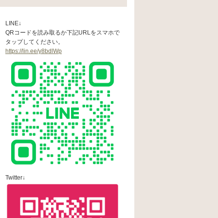
LINE↓
QRコードを読み取るか下記URLをスマホで
タップしてください。
https://lin.ee/y8bdlWp
Twitter↓