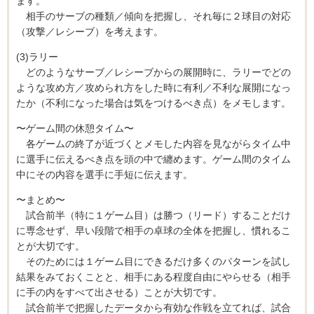
ます。
相手のサーブの種類／傾向を把握し、それ毎に２球目の対応
（攻撃／レシーブ）を考えます。
(3)ラリー
どのようなサーブ／レシーブからの展開時に、ラリーでどの
ような攻め方／攻められ方をした時に有利／不利な展開になっ
たか（不利になった場合は気をつけるべき点）をメモします。
〜ゲーム間の休憩タイム〜
各ゲームの終了が近づくとメモした内容を見ながらタイム中
に選手に伝えるべき点を頭の中で纏めます。ゲーム間のタイム
中にその内容を選手に手短に伝えます。
〜まとめ〜
試合前半（特に１ゲーム目）は勝つ（リード）することだけ
に専念せず、早い段階で相手の卓球の全体を把握し、慣れるこ
とが大切です。
そのためには１ゲーム目にできるだけ多くのパターンを試し
結果をみておくことと、相手にある程度自由にやらせる（相手
に手の内をすべて出させる）ことが大切です。
試合前半で把握したデータから有効な作戦を立てれば、試合