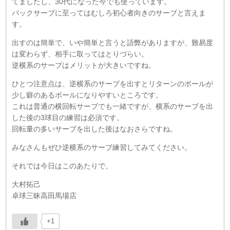
てましたし、30代になった今でも使っています。
バックサーブに至ってはむしろ初心者向きのサーブと言えま
す。
出すのは簡単で、いや簡単と言うと語弊がありますが、難易度
は変わらず、相手に取ってはとりづらい。
逆横系のサーブはメリットが大きいですね。
ひとつ注意点は、逆横系のサーブを出すとリターンのボールが
少し癖のあるボールになりやすいところです。
これは普通の横回転サーブでも一緒ですが、横系のサーブを出
した後の3球目の練習は必須です。
回転量の多いサーブを出した後はなおさらですね。
みなさんもぜひ逆横系のサーブ練習してみてください。
それでは今日はこのあたりで。
大村拓己
卓球三昧高田馬場店
+1