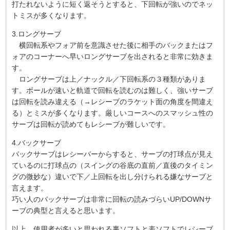
打たれないように短く返そうとすると、下回転が強いのでネッ
トミスが多くなります。
3.ロングサーブ
横回転系やフォア前を意識させた後に相手のバックまたはフ
ォアのコーナーへ早いロングサーブを出されると非常に効きま
す。
ロングサーブは上／ナックル／下回転系の３種類がありま
す。ボールが速いと軌道で回転を読むのは難しく、強いサーブ
は回転を読み違える（→レシーブのラケット面の角度を間違え
る）とミスが多くなります。厳しいコースへのスマッシュ性の
サーブは回転が読めてもレシーブが難しいです。
4.バックサーブ
バックサーブはレシーバーからすると、サーブの打球点が見え
ているのに打球点の（スイングの谷底の直前／直後のタイミン
グの微妙な）違いで下／上回転を出し分けられる嫌なサーブと
言えます。
巧い人のバックサーブは非常に回転の読みづらいUP/DOWNサ
ーブの典型と言えると思います。
以上、使用者が多いと思われる裏ソフトと表ソフトでレシーブ