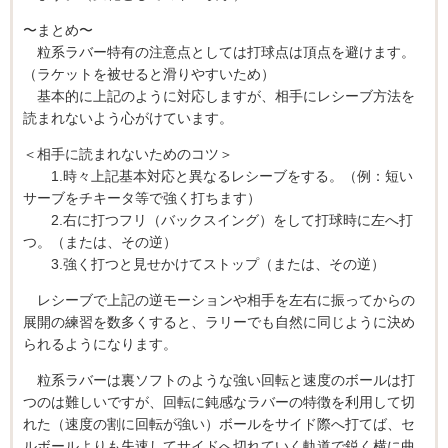
〜まとめ〜
粒系ラバー特有の注意点としては打球点は頂点を避けます。
（ラケットを被せると滑りやすいため）
基本的に上記のように対応しますが、相手にレシーブ方法を
読まれないよう心がけています。
＜相手に読まれないためのコツ＞
1.時々上記基本対応と異なるレシーブをする。（例：短い
サーブをチキータ等で強く打ちます）
2.右に打つフリ（バックスイング）をして打球時に左へ打
つ。（または、その逆）
3.強く打つと見せかけてストップ（または、その逆）
レシーブで上記の逆モーションや相手を左右に振ってからの
展開の練習を数多くすると、ラリーでも自然に同じように決め
られるようになります。
粒系ラバーは裏ソフトのような強い回転と速度のボールは打
つのは難しいですが、回転に鈍感なラバーの特徴を利用して切
れた（速度の割に回転が強い）ボールをサイド際へ打てば、セ
ルボールよりも失速してサイドへ切れていく軌道で鋭く横に曲