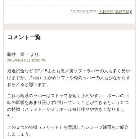
2017年2月27日
[
大村拓己(卓球三昧)
]
コメント一覧
藤井 領一
より:
2017年6月11日 12:02 PM
最近試合などでF／B面とも裏／裏ソフトラバーの人も多く見か
けますが、片(両）面が表ソフトや粒高ラバーの人も少なからず
おられると思います。
これら粒系のラバーはストップを短く止めやすい、ボールの回
転の影響をあまり受けずに打っていくことができるという２つ
の特徴（メリット）がプラボール移行後やや大きくなりまし
た。
この２つの特徴（メリット）を意識したレシーブ練習をご紹介
しましょう。