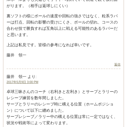
がります。（相手は返球しにくい）
裏ソフトの様にボールの速度や回転の強さではなく、粒系ラバ
ーは打点、回転の影響の受けにくさ、ボールの切れ、コースの
合わせ技で勝負すれば互角以上に戦える可能性のあるラバーだ
と思います。
上記は私見です。皆様の参考になれば幸いです。
藤井 領一
返信
藤井 領一
より:
2017年5月9日 3:00 PM
卓球三昧さんのコーチ（右利きと左利き）とサーブとラリーの
レシーブ練習を数年間しました。
サーブとラリーのレシーブ時に構える位置（ホームポジショ
ン）について以下に纏めました。
サーブレシーブ／ラリー中の構える位置は常に一定ではなく、
状況や戦術等によって変わります。