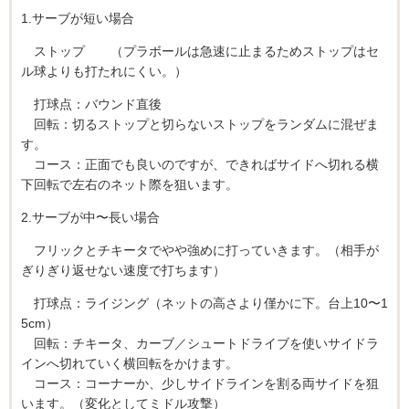
1.サーブが短い場合
ストップ （プラボールは急速に止まるためストップはセ
ル球よりも打たれにくい。）
打球点：バウンド直後
回転：切るストップと切らないストップをランダムに混ぜま
す。
コース：正面でも良いのですが、できればサイドへ切れる横
下回転で左右のネット際を狙います。
2.サーブが中〜長い場合
フリックとチキータでやや強めに打っていきます。（相手が
ぎりぎり返せない速度で打ちます）
打球点：ライジング（ネットの高さより僅かに下。台上10〜1
5cm）
回転：チキータ、カーブ／シュートドライブを使いサイドラ
インへ切れていく横回転をかけます。
コース：コーナーか、少しサイドラインを割る両サイドを狙
います。（変化としてミドル攻撃）