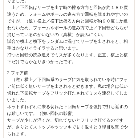
りました。
上／下回転はサーブを出す時の擦る方向と回転が約１８０度
違うため、フォームやボールの進み方で回転を読まれやすいの
ですが、（逆）横上／横下は擦る方向と回転が約９０度しか違
わないため、フォームやボールの進み方で上／下回転どちらが
混じっているのかいないの（真横）か読みにくい。
試合で横上と横下をランダムに混ぜてサーブを出されると、相
手はかなりイライラすると思います。
打つと回転の読み違えでミスが多くなります。正直、横上と横
下だけでもかなりきつかったです。
2.フォア前
（逆）横上／下回転系のサーブに気を取られている時にフォ
ア前に低く短いサーブを出されると効きます。私の場合は低い
切れた下回転サーブをフリック打たされてミスを連発してしま
いました。
ネットすれすれに来る切れた下回転サーブを強打で打ち返すの
は難しいです。（強い回転の影響）
サーブが少しが浮くか、切れてないとフリック打てるのです
が。さりとてストップやツッツキで甘く返すと３球目攻撃でや
られます。