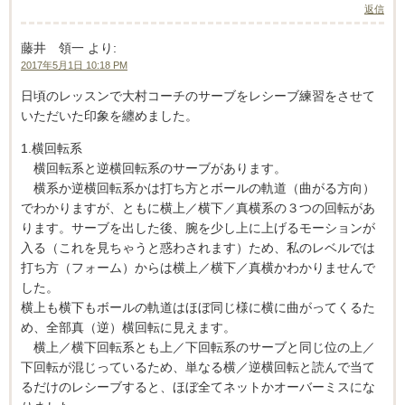
返信
藤井 領一
より:
2017年5月1日 10:18 PM
日頃のレッスンで大村コーチのサーブをレシーブ練習をさせて
いただいた印象を纏めました。
1.横回転系
横回転系と逆横回転系のサーブがあります。
横系か逆横回転系かは打ち方とボールの軌道（曲がる方向）
でわかりますが、ともに横上／横下／真横系の３つの回転があ
ります。サーブを出した後、腕を少し上に上げるモーションが
入る（これを見ちゃうと惑わされます）ため、私のレベルでは
打ち方（フォーム）からは横上／横下／真横かわかりませんで
した。
横上も横下もボールの軌道はほぼ同じ様に横に曲がってくるた
め、全部真（逆）横回転に見えます。
横上／横下回転系とも上／下回転系のサーブと同じ位の上／
下回転が混じっているため、単なる横／逆横回転と読んで当て
るだけのレシーブすると、ほぼ全てネットかオーバーミスにな