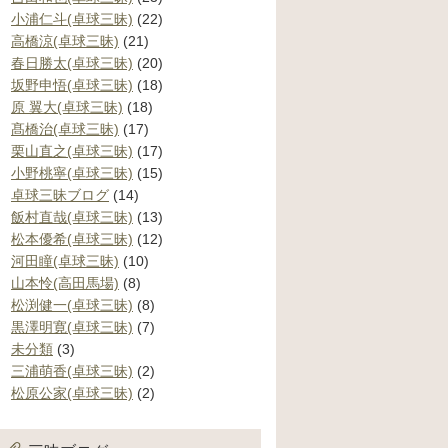
小浦仁斗(卓球三昧)
(22)
高橋涼(卓球三昧)
(21)
春日勝太(卓球三昧)
(20)
坂野申悟(卓球三昧)
(18)
原 翼大(卓球三昧)
(18)
髙橋治(卓球三昧)
(17)
栗山直之(卓球三昧)
(17)
小野桃寧(卓球三昧)
(15)
卓球三昧ブログ
(14)
飯村直哉(卓球三昧)
(13)
松本優希(卓球三昧)
(12)
河田瞳(卓球三昧)
(10)
山本怜(高田馬場)
(8)
松渕健一(卓球三昧)
(8)
黒澤明寛(卓球三昧)
(7)
未分類
(3)
三浦萌香(卓球三昧)
(2)
松原公家(卓球三昧)
(2)