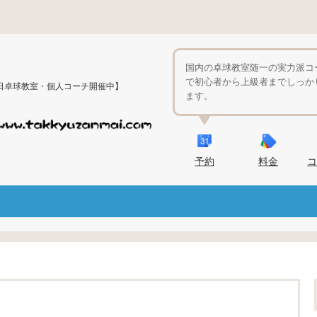
国内の卓球教室随一の実力派コ
で初心者から上級者までしっか
日卓球教室・個人コーチ開催中】
ます。
予約
料金
コ