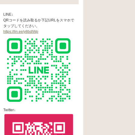
LINE↓
QRコードを読み取るか下記URLをスマホで
タップしてください。
https://lin.ee/y8bdlWp
Twitter↓