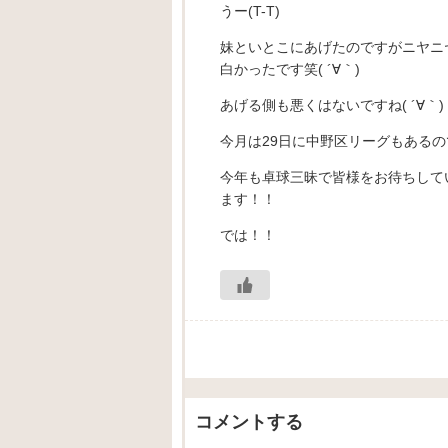
うー(T-T)
妹といとこにあげたのですがニヤニ
白かったです笑( ´∀｀)
あげる側も悪くはないですね( ´∀｀)
今月は29日に中野区リーグもある
今年も卓球三昧で皆様をお待ちしてい
ます！！
では！！
コメントする