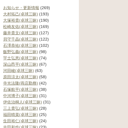
お知らせ・更新情報
(269)
大村拓己(卓球三昧)
(193)
大塚裕貴(卓球三昧)
(190)
松崎友佑(卓球三昧)
(169)
藤井貴文(卓球三昧)
(127)
貝守千晶(卓球三昧)
(122)
石澤恭祐(卓球三昧)
(102)
飯野弘義(卓球三昧)
(98)
宇土弘恵(卓球三昧)
(74)
深山昂平(卓球三昧)
(67)
河田峻(卓球三昧)
(63)
原田涼太(卓球三昧)
(58)
寺光法隆(両店勤務)
(42)
石塚航平(卓球三昧)
(38)
中河博子(卓球三昧)
(31)
伊佐治桐人(卓球三昧)
(31)
三上貴弘(卓球三昧)
(28)
福田晴菜(卓球三昧)
(25)
生田裕仁(卓球三昧)
(24)
吉田和也(卓球三昧)
(23)