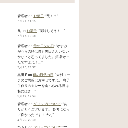
管理者
on
お菓子
: “
兄！？
”
7月 21, 14:15
兄
on
お菓子
: “
美味しそう！！
”
7月 17, 13:18
管理者
on
母の日父の日
: “
かすみ
がうらの時は僕も黒田さんいない
かな？と思ってました。笑 暑かっ
たですよね！…
”
5月 25, 23:57
黒田 F
on
母の日父の日
: “
大村コー
チのご両親はお幸せですね。 息子
手作りのカレーを食べられる日は
私にはき…
”
5月 19, 12:54
管理者
on
グリップについて
: “
あ
りがとうございます。 参考になっ
て良かったです！ 大村
”
4月 20, 20:19
ひろと
on
グリップについて
: “
フ