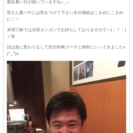
最近暑い日が続いていますね~_~;
皆さん夏バテには気をつけて下さい水分補給はこまめにこまめ
に！！
卓球三昧では冷房ガンガンでお待ちしておりますのでヽ(；▽；)
ノ笑
話は急に変わりまして先日松崎コーチと焼肉にいってきましたo
(^_^)o