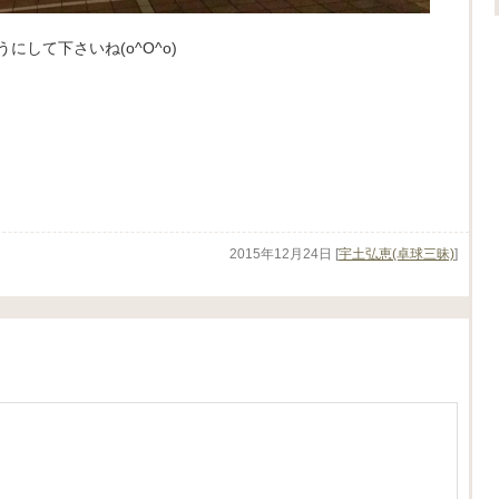
して下さいね(o^O^o)
2015年12月24日
[
宇土弘恵(卓球三昧)
]