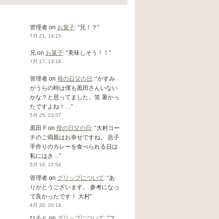
管理者
on
お菓子
: “
兄！？
”
7月 21, 14:15
兄
on
お菓子
: “
美味しそう！！
”
7月 17, 13:18
管理者
on
母の日父の日
: “
かすみ
がうらの時は僕も黒田さんいない
かな？と思ってました。笑 暑かっ
たですよね！…
”
5月 25, 23:57
黒田 F
on
母の日父の日
: “
大村コー
チのご両親はお幸せですね。 息子
手作りのカレーを食べられる日は
私にはき…
”
5月 19, 12:54
管理者
on
グリップについて
: “
あ
りがとうございます。 参考になっ
て良かったです！ 大村
”
4月 20, 20:19
ひろと
on
グリップについて
: “
フ