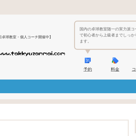
国内の卓球教室随一の実力派コ
で初心者から上級者までしっか
日卓球教室・個人コーチ開催中】
ます。
予約
料金
コ