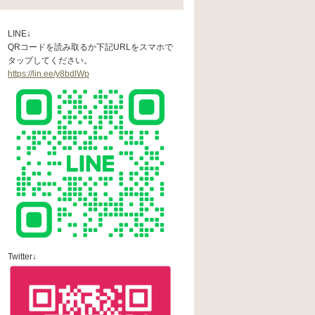
LINE↓
QRコードを読み取るか下記URLをスマホで
タップしてください。
https://lin.ee/y8bdlWp
Twitter↓