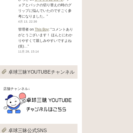
ォアとバックの切り替えの時のグ
リップに悩んでいたのですごく参
考になりました。
”
4月 13, 22:36
管理者
on
This Boy
: “
コメントあり
がとうございます！ ほんとにわか
りやすくて親しみやすいですよね
(笑)…
”
11月 28, 15:14
卓球三昧YOUTUBEチャンネル
店舗チャンネル↓
卓球三昧公式SNS