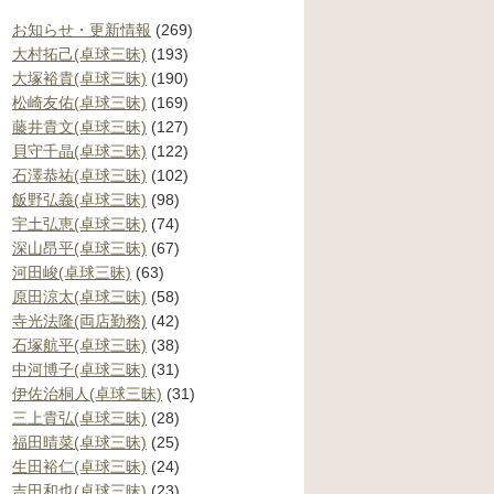
お知らせ・更新情報
(269)
大村拓己(卓球三昧)
(193)
大塚裕貴(卓球三昧)
(190)
松崎友佑(卓球三昧)
(169)
藤井貴文(卓球三昧)
(127)
貝守千晶(卓球三昧)
(122)
石澤恭祐(卓球三昧)
(102)
飯野弘義(卓球三昧)
(98)
宇土弘恵(卓球三昧)
(74)
深山昂平(卓球三昧)
(67)
河田峻(卓球三昧)
(63)
原田涼太(卓球三昧)
(58)
寺光法隆(両店勤務)
(42)
石塚航平(卓球三昧)
(38)
中河博子(卓球三昧)
(31)
伊佐治桐人(卓球三昧)
(31)
三上貴弘(卓球三昧)
(28)
福田晴菜(卓球三昧)
(25)
生田裕仁(卓球三昧)
(24)
吉田和也(卓球三昧)
(23)