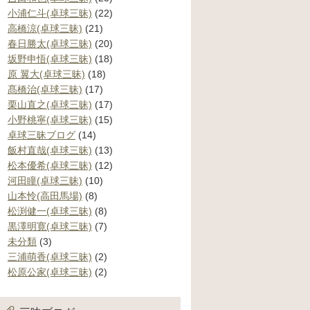
小浦仁斗(卓球三昧)
(22)
高橋涼(卓球三昧)
(21)
春日勝太(卓球三昧)
(20)
坂野申悟(卓球三昧)
(18)
原 翼大(卓球三昧)
(18)
髙橋治(卓球三昧)
(17)
栗山直之(卓球三昧)
(17)
小野桃寧(卓球三昧)
(15)
卓球三昧ブログ
(14)
飯村直哉(卓球三昧)
(13)
松本優希(卓球三昧)
(12)
河田瞳(卓球三昧)
(10)
山本怜(高田馬場)
(8)
松渕健一(卓球三昧)
(8)
黒澤明寛(卓球三昧)
(7)
未分類
(3)
三浦萌香(卓球三昧)
(2)
松原公家(卓球三昧)
(2)