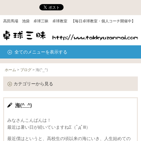
高田馬場 池袋 卓球三昧 卓球教室 【毎日卓球教室・個人コーチ開催中】
全てのメニューを表示する
ホーム
>
ブログ
>
海(^_^)
カテゴリーから見る
海(^_^)
みなさんこんばんは！
最近は暑い日が続いていますねΣ（ﾟдﾟlll）
最近僕はというと、高校生の頃以来の海にいき、人生始めての