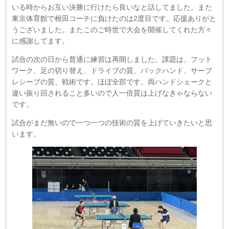
いる時からお互い決勝に行けたら良いなと話してました。また
東京体育館で根田コーチに負けたのは2度目です。応援ありがと
うございました。またこのご時世で大会を開催してくれた方々
に感謝してます。
試合の次の日から普通に練習は再開しました。課題は、フット
ワーク、足の切り替え、ドライブの質、バックハンド、サーブ
レシーブの質、戦術です。ほぼ全部です。両ハンドシェークと
違い振り回されること多いので人一倍質は上げなきゃならない
です。
試合がまだ無いので一つ一つの技術の質を上げていきたいと思
います。