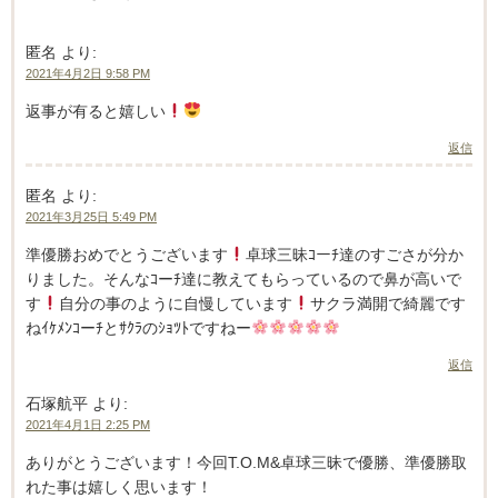
匿名
より:
2021年4月2日 9:58 PM
返事が有ると嬉しい
返信
匿名
より:
2021年3月25日 5:49 PM
準優勝おめでとうございます
卓球三昧ｺーﾁ達のすごさが分か
りました。そんなｺーﾁ達に教えてもらっているので鼻が高いで
す
自分の事のように自慢しています
サクラ満開で綺麗です
ねｲｹﾒﾝｺーﾁとｻｸﾗのｼｮﾂﾄですねー
返信
石塚航平
より:
2021年4月1日 2:25 PM
ありがとうございます！今回T.O.M&卓球三昧で優勝、準優勝取
れた事は嬉しく思います！