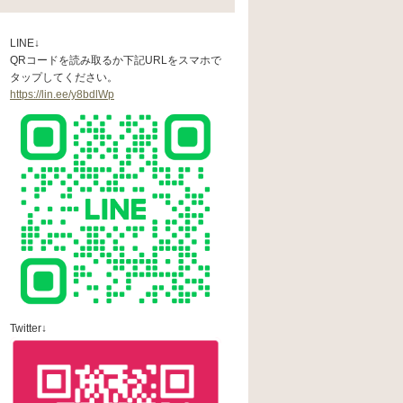
LINE↓
QRコードを読み取るか下記URLをスマホで
タップしてください。
https://lin.ee/y8bdlWp
Twitter↓