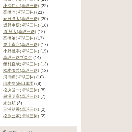
小浦仁斗(卓球三昧)
(22)
高橋涼(卓球三昧)
(21)
春日勝太(卓球三昧)
(20)
坂野申悟(卓球三昧)
(18)
原 翼大(卓球三昧)
(18)
髙橋治(卓球三昧)
(17)
栗山直之(卓球三昧)
(17)
小野桃寧(卓球三昧)
(15)
卓球三昧ブログ
(14)
飯村直哉(卓球三昧)
(13)
松本優希(卓球三昧)
(12)
河田瞳(卓球三昧)
(10)
山本怜(高田馬場)
(8)
松渕健一(卓球三昧)
(8)
黒澤明寛(卓球三昧)
(7)
未分類
(3)
三浦萌香(卓球三昧)
(2)
松原公家(卓球三昧)
(2)