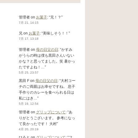
管理者
on
お菓子
: “
兄！？
”
7月 21, 14:15
兄
on
お菓子
: “
美味しそう！！
”
7月 17, 13:18
管理者
on
母の日父の日
: “
かすみ
がうらの時は僕も黒田さんいない
かな？と思ってました。笑 暑かっ
たですよね！…
”
5月 25, 23:57
黒田 F
on
母の日父の日
: “
大村コー
チのご両親はお幸せですね。 息子
手作りのカレーを食べられる日は
私にはき…
”
5月 19, 12:54
管理者
on
グリップについて
: “
あ
りがとうございます。 参考になっ
て良かったです！ 大村
”
4月 20, 20:19
ひろと
on
グリップについて
: “
フ