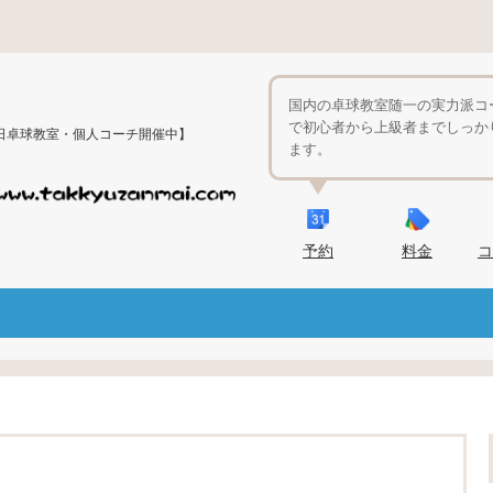
国内の卓球教室随一の実力派コ
で初心者から上級者までしっか
日卓球教室・個人コーチ開催中】
ます。
予約
料金
コ