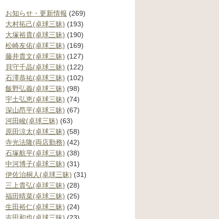
お知らせ・更新情報
(269)
大村拓己(卓球三昧)
(193)
大塚裕貴(卓球三昧)
(190)
松崎友佑(卓球三昧)
(169)
藤井貴文(卓球三昧)
(127)
貝守千晶(卓球三昧)
(122)
石澤恭祐(卓球三昧)
(102)
飯野弘義(卓球三昧)
(98)
宇土弘恵(卓球三昧)
(74)
深山昂平(卓球三昧)
(67)
河田峻(卓球三昧)
(63)
原田涼太(卓球三昧)
(58)
寺光法隆(両店勤務)
(42)
石塚航平(卓球三昧)
(38)
中河博子(卓球三昧)
(31)
伊佐治桐人(卓球三昧)
(31)
三上貴弘(卓球三昧)
(28)
福田晴菜(卓球三昧)
(25)
生田裕仁(卓球三昧)
(24)
吉田和也(卓球三昧)
(23)