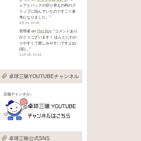
ォアとバックの切り替えの時のグ
リップに悩んでいたのですごく参
考になりました。
”
4月 13, 22:36
管理者
on
This Boy
: “
コメントあり
がとうございます！ ほんとにわか
りやすくて親しみやすいですよね
(笑)…
”
11月 28, 15:14
卓球三昧YOUTUBEチャンネル
店舗チャンネル↓
卓球三昧公式SNS