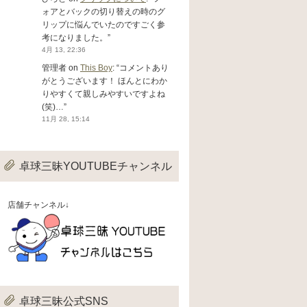
ォアとバックの切り替えの時のグ
リップに悩んでいたのですごく参
考になりました。
”
4月 13, 22:36
管理者
on
This Boy
: “
コメントあり
がとうございます！ ほんとにわか
りやすくて親しみやすいですよね
(笑)…
”
11月 28, 15:14
卓球三昧YOUTUBEチャンネル
店舗チャンネル↓
卓球三昧公式SNS