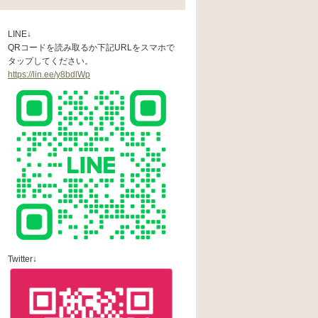
LINE↓
QRコードを読み取るか下記URLをスマホで
タップしてください。
https://lin.ee/y8bdlWp
Twitter↓