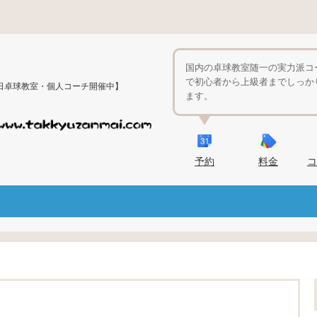
国内の卓球教室随一の実力派コ
で初心者から上級者までしっか
日卓球教室・個人コーチ開催中】
ます。
予約
料金
コ