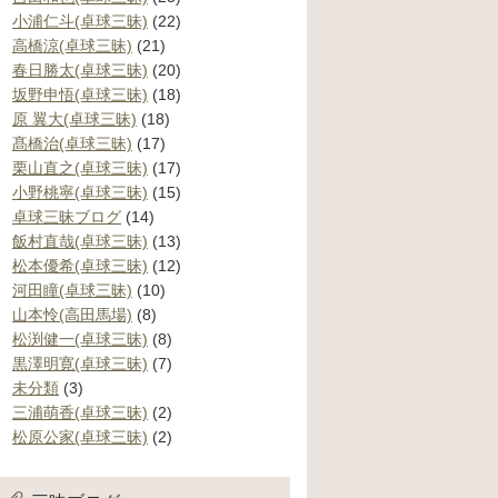
小浦仁斗(卓球三昧)
(22)
高橋涼(卓球三昧)
(21)
春日勝太(卓球三昧)
(20)
坂野申悟(卓球三昧)
(18)
原 翼大(卓球三昧)
(18)
髙橋治(卓球三昧)
(17)
栗山直之(卓球三昧)
(17)
小野桃寧(卓球三昧)
(15)
卓球三昧ブログ
(14)
飯村直哉(卓球三昧)
(13)
松本優希(卓球三昧)
(12)
河田瞳(卓球三昧)
(10)
山本怜(高田馬場)
(8)
松渕健一(卓球三昧)
(8)
黒澤明寛(卓球三昧)
(7)
未分類
(3)
三浦萌香(卓球三昧)
(2)
松原公家(卓球三昧)
(2)