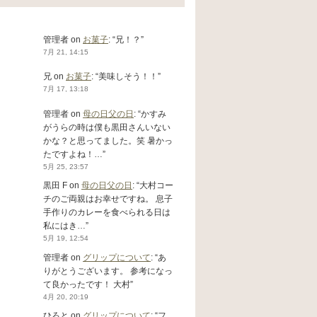
管理者
on
お菓子
: “
兄！？
”
7月 21, 14:15
兄
on
お菓子
: “
美味しそう！！
”
7月 17, 13:18
管理者
on
母の日父の日
: “
かすみ
がうらの時は僕も黒田さんいない
かな？と思ってました。笑 暑かっ
たですよね！…
”
5月 25, 23:57
黒田 F
on
母の日父の日
: “
大村コー
チのご両親はお幸せですね。 息子
手作りのカレーを食べられる日は
私にはき…
”
5月 19, 12:54
管理者
on
グリップについて
: “
あ
りがとうございます。 参考になっ
て良かったです！ 大村
”
4月 20, 20:19
ひろと
on
グリップについて
: “
フ