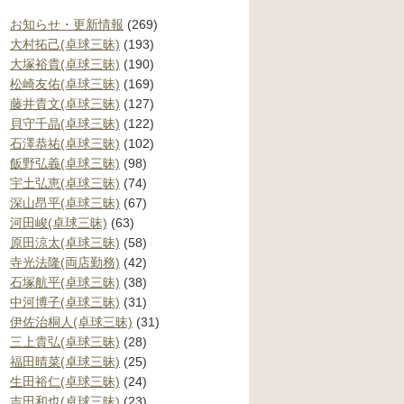
お知らせ・更新情報
(269)
大村拓己(卓球三昧)
(193)
大塚裕貴(卓球三昧)
(190)
松崎友佑(卓球三昧)
(169)
藤井貴文(卓球三昧)
(127)
貝守千晶(卓球三昧)
(122)
石澤恭祐(卓球三昧)
(102)
飯野弘義(卓球三昧)
(98)
宇土弘恵(卓球三昧)
(74)
深山昂平(卓球三昧)
(67)
河田峻(卓球三昧)
(63)
原田涼太(卓球三昧)
(58)
寺光法隆(両店勤務)
(42)
石塚航平(卓球三昧)
(38)
中河博子(卓球三昧)
(31)
伊佐治桐人(卓球三昧)
(31)
三上貴弘(卓球三昧)
(28)
福田晴菜(卓球三昧)
(25)
生田裕仁(卓球三昧)
(24)
吉田和也(卓球三昧)
(23)