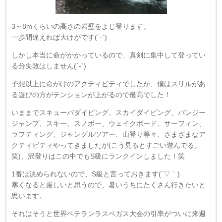
3～8mくらいの高さの岩壁をよじ登ります。
一歩間違えれば大けがです(´-`)
しかし本当に命がかかっているので、真剣に集中して登ってい
る分失敗はしません(´-`)
予想以上に命がけのアクティビティでしたが、僕はスリルがあ
る遊びの方がテンションが上がるので最高でした！
いままでスキューバダイビング、スカイダイビング、バンジー
ジャンプ、スキー、スノボー、ウェイクボード、サーフィン、
ラフティング、ジャングルツアー、山登り等々、さまざまなア
クティビティやってきましたが(こう見るとすごい遊んでる。
笑)、沢登りはこの中でもS級にランクインしました！笑
1番は決められないので、S級と言っておきます(´▽｀)
寒くなると厳しいと思うので、暑いうちにたくさん行きたいと
思います。
それはそうと世界ベテランラスベガス大会の引率がついに来週