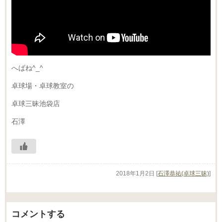
へばね^_^
卓球場・卓球教室の
卓球三昧池袋店
石澤
2018年1月2日
[
石澤恭祐(卓球三昧)
]
コメントする