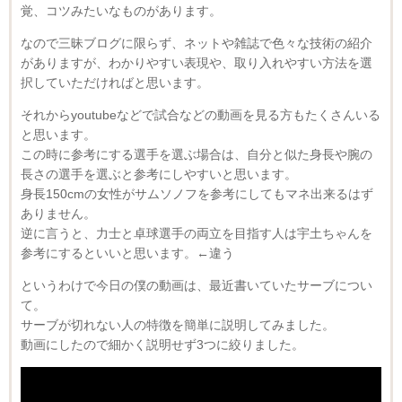
覚、コツみたいなものがあります。
なので三昧ブログに限らず、ネットや雑誌で色々な技術の紹介
がありますが、わかりやすい表現や、取り入れやすい方法を選
択していただければと思います。
それからyoutubeなどで試合などの動画を見る方もたくさんいる
と思います。
この時に参考にする選手を選ぶ場合は、自分と似た身長や腕の
長さの選手を選ぶと参考にしやすいと思います。
身長150cmの女性がサムソノフを参考にしてもマネ出来るはず
ありません。
逆に言うと、力士と卓球選手の両立を目指す人は宇土ちゃんを
参考にするといいと思います。←違う
というわけで今日の僕の動画は、最近書いていたサーブについ
て。
サーブが切れない人の特徴を簡単に説明してみました。
動画にしたので細かく説明せず3つに絞りました。