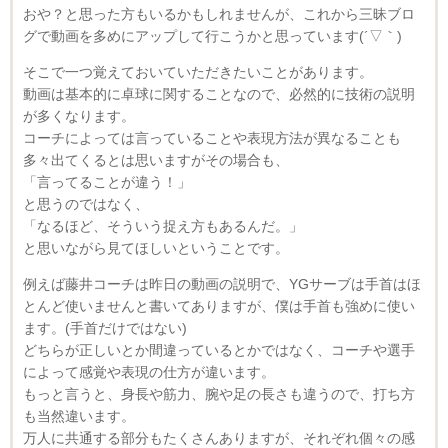
おや？と思った方もいるかもしれませんが、これから三昧ブロ
グで動画を多めにアップして行こうかと思っています(´▽｀)
そこで一つ覚えておいていただきたいことがあります。
動画は基本的に卓球に関することなので、必然的に技術の説明
が多くなります。
コーチによっては言っていることや表現方法が異なることも
多々出てくるとは思いますがその場合も、
「言ってることが違う！」
と思うのではなく、
「なるほど、そういう捉え方もあるんだ。」
と思いながら見てほしいということです。
例えば藤井コーチは昨日の動画の説明で、YGサーブは手首はほ
とんど使いませんと書いてありますが、僕は手首も強めに使い
ます。(手首だけではない)
どちらが正しいとか間違っているとかではなく、コーチや選手
によって感覚や表現の仕方が違います。
もっと言うと、身長や筋力、腕や足の長さも違うので、打ち方
も当然違います。
万人に共通する部分もたくさんありますが、それぞれ個々の感