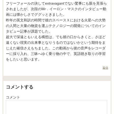
フリーフォールの決してextravagantでない驚事にも眼を見張ら
されましたが、次段のMr．イーロン・マスクのインタビュー動
画には懐かしさでググッときました。
昨年の英文和訳の時間で彼のスペースＸにおける火星への大勢
の人間と大量の物資を運ぶテクノロジーの開発についてのイン
タビュー記事が課題でした。
超大で深遠ともいえる構想は、でも彼の口からきくと、さほど
遠くない現実の出来事となりうるのではないかという期待をま
じえた確信さえもちました。この動画から彼の音声をレコーダ
ーに採り入れ、三昧へゆく乗り物の中で、英語聴き取りの学習
をしたいと思います。
返信
コメントする
コメント