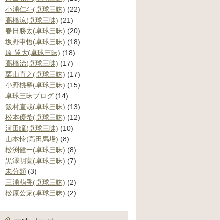
小浦仁斗(卓球三昧)
(22)
高橋涼(卓球三昧)
(21)
春日勝太(卓球三昧)
(20)
坂野申悟(卓球三昧)
(18)
原 翼大(卓球三昧)
(18)
髙橋治(卓球三昧)
(17)
栗山直之(卓球三昧)
(17)
小野桃寧(卓球三昧)
(15)
卓球三昧ブログ
(14)
飯村直哉(卓球三昧)
(13)
松本優希(卓球三昧)
(12)
河田瞳(卓球三昧)
(10)
山本怜(高田馬場)
(8)
松渕健一(卓球三昧)
(8)
黒澤明寛(卓球三昧)
(7)
未分類
(3)
三浦萌香(卓球三昧)
(2)
松原公家(卓球三昧)
(2)