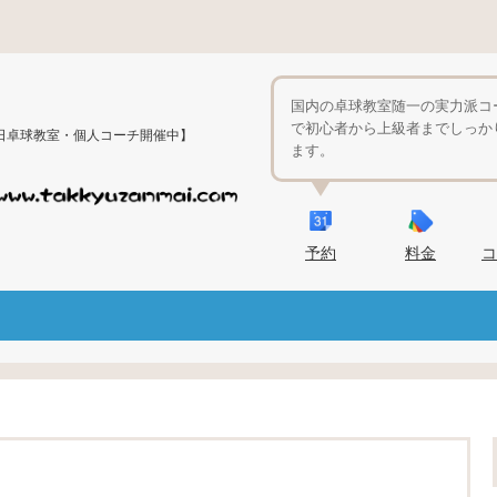
国内の卓球教室随一の実力派コ
で初心者から上級者までしっか
日卓球教室・個人コーチ開催中】
ます。
予約
料金
コ