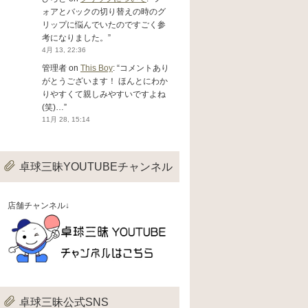
ォアとバックの切り替えの時のグ
リップに悩んでいたのですごく参
考になりました。
”
4月 13, 22:36
管理者
on
This Boy
: “
コメントあり
がとうございます！ ほんとにわか
りやすくて親しみやすいですよね
(笑)…
”
11月 28, 15:14
卓球三昧YOUTUBEチャンネル
店舗チャンネル↓
卓球三昧公式SNS