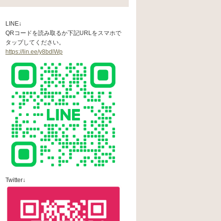
LINE↓
QRコードを読み取るか下記URLをスマホで
タップしてください。
https://lin.ee/y8bdlWp
Twitter↓