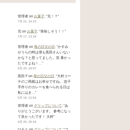
管理者
on
お菓子
: “
兄！？
”
7月 21, 14:15
兄
on
お菓子
: “
美味しそう！！
”
7月 17, 13:18
管理者
on
母の日父の日
: “
かすみ
がうらの時は僕も黒田さんいない
かな？と思ってました。笑 暑かっ
たですよね！…
”
5月 25, 23:57
黒田 F
on
母の日父の日
: “
大村コー
チのご両親はお幸せですね。 息子
手作りのカレーを食べられる日は
私にはき…
”
5月 19, 12:54
管理者
on
グリップについて
: “
あ
りがとうございます。 参考になっ
て良かったです！ 大村
”
4月 20, 20:19
ひろと
on
グリップについて
: “
フ