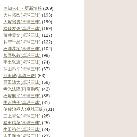
お知らせ・更新情報
(269)
大村拓己(卓球三昧)
(193)
大塚裕貴(卓球三昧)
(190)
松崎友佑(卓球三昧)
(169)
藤井貴文(卓球三昧)
(127)
貝守千晶(卓球三昧)
(122)
石澤恭祐(卓球三昧)
(102)
飯野弘義(卓球三昧)
(98)
宇土弘恵(卓球三昧)
(74)
深山昂平(卓球三昧)
(67)
河田峻(卓球三昧)
(63)
原田涼太(卓球三昧)
(58)
寺光法隆(両店勤務)
(42)
石塚航平(卓球三昧)
(38)
中河博子(卓球三昧)
(31)
伊佐治桐人(卓球三昧)
(31)
三上貴弘(卓球三昧)
(28)
福田晴菜(卓球三昧)
(25)
生田裕仁(卓球三昧)
(24)
吉田和也(卓球三昧)
(23)