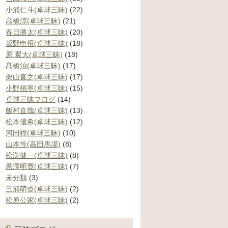
小浦仁斗(卓球三昧)
(22)
高橋涼(卓球三昧)
(21)
春日勝太(卓球三昧)
(20)
坂野申悟(卓球三昧)
(18)
原 翼大(卓球三昧)
(18)
髙橋治(卓球三昧)
(17)
栗山直之(卓球三昧)
(17)
小野桃寧(卓球三昧)
(15)
卓球三昧ブログ
(14)
飯村直哉(卓球三昧)
(13)
松本優希(卓球三昧)
(12)
河田瞳(卓球三昧)
(10)
山本怜(高田馬場)
(8)
松渕健一(卓球三昧)
(8)
黒澤明寛(卓球三昧)
(7)
未分類
(3)
三浦萌香(卓球三昧)
(2)
松原公家(卓球三昧)
(2)