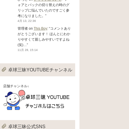
ォアとバックの切り替えの時のグ
リップに悩んでいたのですごく参
考になりました。
”
4月 13, 22:36
管理者
on
This Boy
: “
コメントあり
がとうございます！ ほんとにわか
りやすくて親しみやすいですよね
(笑)…
”
11月 28, 15:14
卓球三昧YOUTUBEチャンネル
店舗チャンネル↓
卓球三昧公式SNS