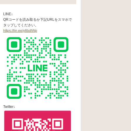
LINE↓
QRコードを読み取るか下記URLをスマホで
タップしてください。
https://lin.ee/y8bdlWp
Twitter↓