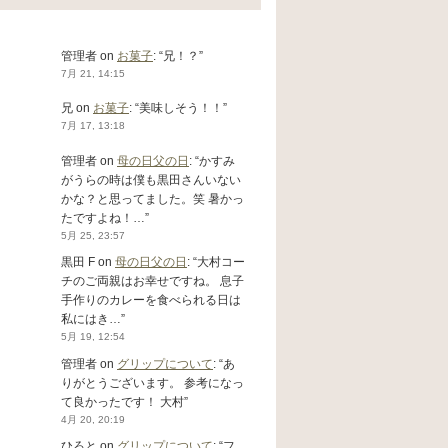
管理者
on
お菓子
: “
兄！？
”
7月 21, 14:15
兄
on
お菓子
: “
美味しそう！！
”
7月 17, 13:18
管理者
on
母の日父の日
: “
かすみ
がうらの時は僕も黒田さんいない
かな？と思ってました。笑 暑かっ
たですよね！…
”
5月 25, 23:57
黒田 F
on
母の日父の日
: “
大村コー
チのご両親はお幸せですね。 息子
手作りのカレーを食べられる日は
私にはき…
”
5月 19, 12:54
管理者
on
グリップについて
: “
あ
りがとうございます。 参考になっ
て良かったです！ 大村
”
4月 20, 20:19
ひろと
on
グリップについて
: “
フ