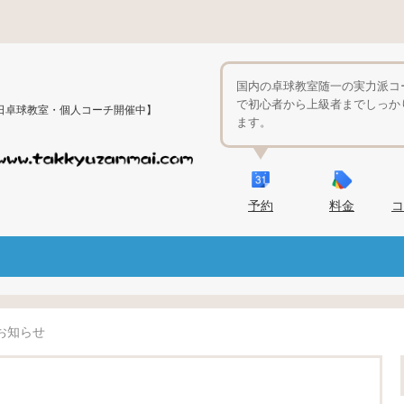
国内の卓球教室随一の実力派コ
で初心者から上級者までしっか
日卓球教室・個人コーチ開催中】
ます。
予約
料金
コ
お知らせ