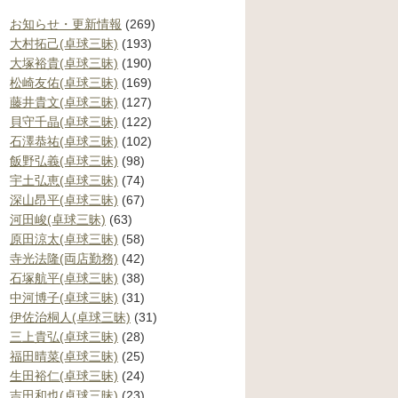
お知らせ・更新情報
(269)
大村拓己(卓球三昧)
(193)
大塚裕貴(卓球三昧)
(190)
松崎友佑(卓球三昧)
(169)
藤井貴文(卓球三昧)
(127)
貝守千晶(卓球三昧)
(122)
石澤恭祐(卓球三昧)
(102)
飯野弘義(卓球三昧)
(98)
宇土弘恵(卓球三昧)
(74)
深山昂平(卓球三昧)
(67)
河田峻(卓球三昧)
(63)
原田涼太(卓球三昧)
(58)
寺光法隆(両店勤務)
(42)
石塚航平(卓球三昧)
(38)
中河博子(卓球三昧)
(31)
伊佐治桐人(卓球三昧)
(31)
三上貴弘(卓球三昧)
(28)
福田晴菜(卓球三昧)
(25)
生田裕仁(卓球三昧)
(24)
吉田和也(卓球三昧)
(23)