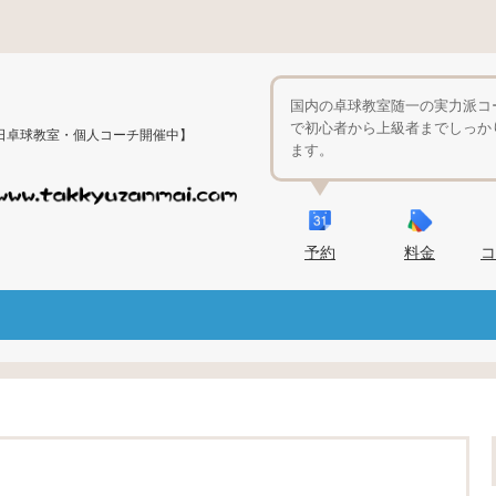
国内の卓球教室随一の実力派コ
で初心者から上級者までしっか
日卓球教室・個人コーチ開催中】
ます。
予約
料金
コ