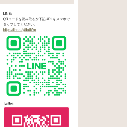
LINE↓
QRコードを読み取るか下記URLをスマホで
タップしてください。
https://lin.ee/y8bdlWp
Twitter↓