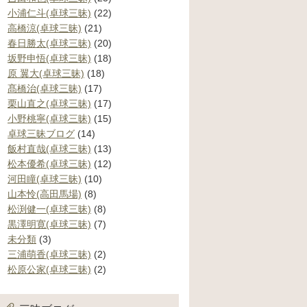
小浦仁斗(卓球三昧)
(22)
高橋涼(卓球三昧)
(21)
春日勝太(卓球三昧)
(20)
坂野申悟(卓球三昧)
(18)
原 翼大(卓球三昧)
(18)
髙橋治(卓球三昧)
(17)
栗山直之(卓球三昧)
(17)
小野桃寧(卓球三昧)
(15)
卓球三昧ブログ
(14)
飯村直哉(卓球三昧)
(13)
松本優希(卓球三昧)
(12)
河田瞳(卓球三昧)
(10)
山本怜(高田馬場)
(8)
松渕健一(卓球三昧)
(8)
黒澤明寛(卓球三昧)
(7)
未分類
(3)
三浦萌香(卓球三昧)
(2)
松原公家(卓球三昧)
(2)