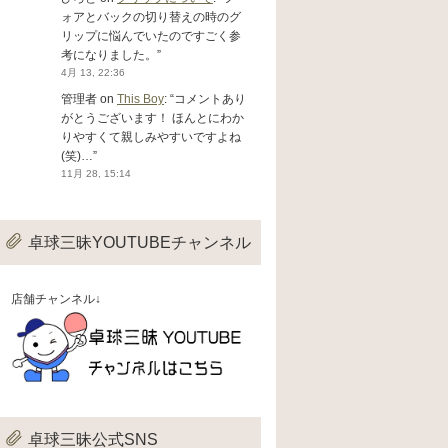
ォアとバックの切り替えの時のグ
リップに悩んでいたのですごく参
考になりました。
”
4月 13, 22:36
管理者
on
This Boy
: “
コメントあり
がとうございます！ ほんとにわか
りやすくて親しみやすいですよね
(笑)…
”
11月 28, 15:14
卓球三昧YOUTUBEチャンネル
店舗チャンネル↓
卓球三昧公式SNS