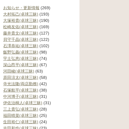
お知らせ・更新情報
(269)
大村拓己(卓球三昧)
(193)
大塚裕貴(卓球三昧)
(190)
松崎友佑(卓球三昧)
(169)
藤井貴文(卓球三昧)
(127)
貝守千晶(卓球三昧)
(122)
石澤恭祐(卓球三昧)
(102)
飯野弘義(卓球三昧)
(98)
宇土弘恵(卓球三昧)
(74)
深山昂平(卓球三昧)
(67)
河田峻(卓球三昧)
(63)
原田涼太(卓球三昧)
(58)
寺光法隆(両店勤務)
(42)
石塚航平(卓球三昧)
(38)
中河博子(卓球三昧)
(31)
伊佐治桐人(卓球三昧)
(31)
三上貴弘(卓球三昧)
(28)
福田晴菜(卓球三昧)
(25)
生田裕仁(卓球三昧)
(24)
吉田和也(卓球三昧)
(23)