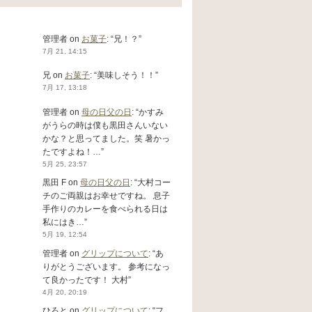
管理者
on
お菓子
: “
兄！？
”
7月 21, 14:15
兄
on
お菓子
: “
美味しそう！！
”
7月 17, 13:18
管理者
on
母の日父の日
: “
かすみ
がうらの時は僕も黒田さんいない
かな？と思ってました。笑 暑かっ
たですよね！…
”
5月 25, 23:57
黒田 F
on
母の日父の日
: “
大村コー
チのご両親はお幸せですね。 息子
手作りのカレーを食べられる日は
私にはき…
”
5月 19, 12:54
管理者
on
グリップについて
: “
あ
りがとうございます。 参考になっ
て良かったです！ 大村
”
4月 20, 20:19
ひろと
on
グリップについて
: “
フ