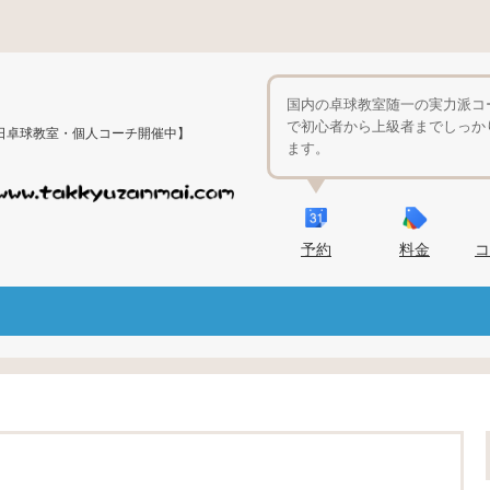
国内の卓球教室随一の実力派コ
で初心者から上級者までしっか
日卓球教室・個人コーチ開催中】
ます。
予約
料金
コ