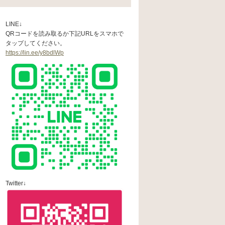
LINE↓
QRコードを読み取るか下記URLをスマホで
タップしてください。
https://lin.ee/y8bdlWp
Twitter↓