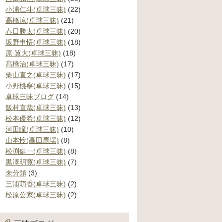
小浦仁斗(卓球三昧)
(22)
高橋涼(卓球三昧)
(21)
春日勝太(卓球三昧)
(20)
坂野申悟(卓球三昧)
(18)
原 翼大(卓球三昧)
(18)
髙橋治(卓球三昧)
(17)
栗山直之(卓球三昧)
(17)
小野桃寧(卓球三昧)
(15)
卓球三昧ブログ
(14)
飯村直哉(卓球三昧)
(13)
松本優希(卓球三昧)
(12)
河田瞳(卓球三昧)
(10)
山本怜(高田馬場)
(8)
松渕健一(卓球三昧)
(8)
黒澤明寛(卓球三昧)
(7)
未分類
(3)
三浦萌香(卓球三昧)
(2)
松原公家(卓球三昧)
(2)