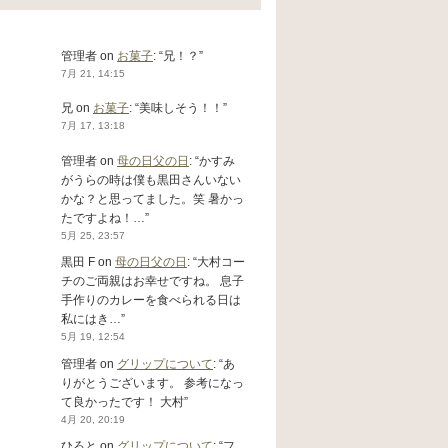
管理者
on
お菓子
: “
兄！？
”
7月 21, 14:15
兄
on
お菓子
: “
美味しそう！！
”
7月 17, 13:18
管理者
on
母の日父の日
: “
かすみ
がうらの時は僕も黒田さんいない
かな？と思ってました。笑 暑かっ
たですよね！…
”
5月 25, 23:57
黒田 F
on
母の日父の日
: “
大村コー
チのご両親はお幸せですね。 息子
手作りのカレーを食べられる日は
私にはき…
”
5月 19, 12:54
管理者
on
グリップについて
: “
あ
りがとうございます。 参考になっ
て良かったです！ 大村
”
4月 20, 20:19
ひろと
on
グリップについて
: “
フ