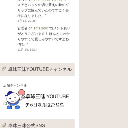
ォアとバックの切り替えの時のグ
リップに悩んでいたのですごく参
考になりました。
”
4月 13, 22:36
管理者
on
This Boy
: “
コメントあり
がとうございます！ ほんとにわか
りやすくて親しみやすいですよね
(笑)…
”
11月 28, 15:14
卓球三昧YOUTUBEチャンネル
店舗チャンネル↓
卓球三昧公式SNS