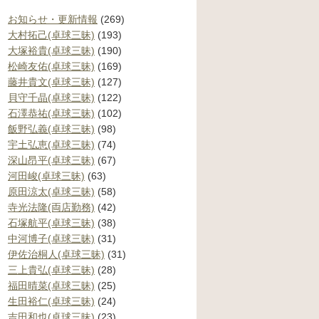
お知らせ・更新情報
(269)
大村拓己(卓球三昧)
(193)
大塚裕貴(卓球三昧)
(190)
松崎友佑(卓球三昧)
(169)
藤井貴文(卓球三昧)
(127)
貝守千晶(卓球三昧)
(122)
石澤恭祐(卓球三昧)
(102)
飯野弘義(卓球三昧)
(98)
宇土弘恵(卓球三昧)
(74)
深山昂平(卓球三昧)
(67)
河田峻(卓球三昧)
(63)
原田涼太(卓球三昧)
(58)
寺光法隆(両店勤務)
(42)
石塚航平(卓球三昧)
(38)
中河博子(卓球三昧)
(31)
伊佐治桐人(卓球三昧)
(31)
三上貴弘(卓球三昧)
(28)
福田晴菜(卓球三昧)
(25)
生田裕仁(卓球三昧)
(24)
吉田和也(卓球三昧)
(23)