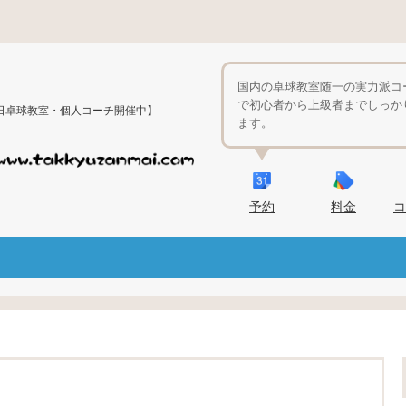
国内の卓球教室随一の実力派コ
で初心者から上級者までしっか
日卓球教室・個人コーチ開催中】
ます。
予約
料金
コ