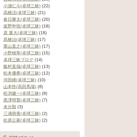
小浦仁斗(卓球三昧)
(22)
高橋涼(卓球三昧)
(21)
春日勝太(卓球三昧)
(20)
坂野申悟(卓球三昧)
(18)
原 翼大(卓球三昧)
(18)
髙橋治(卓球三昧)
(17)
栗山直之(卓球三昧)
(17)
小野桃寧(卓球三昧)
(15)
卓球三昧ブログ
(14)
飯村直哉(卓球三昧)
(13)
松本優希(卓球三昧)
(12)
河田瞳(卓球三昧)
(10)
山本怜(高田馬場)
(8)
松渕健一(卓球三昧)
(8)
黒澤明寛(卓球三昧)
(7)
未分類
(3)
三浦萌香(卓球三昧)
(2)
松原公家(卓球三昧)
(2)