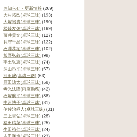
お知らせ・更新情報
(269)
大村拓己(卓球三昧)
(193)
大塚裕貴(卓球三昧)
(190)
松崎友佑(卓球三昧)
(169)
藤井貴文(卓球三昧)
(127)
貝守千晶(卓球三昧)
(122)
石澤恭祐(卓球三昧)
(102)
飯野弘義(卓球三昧)
(98)
宇土弘恵(卓球三昧)
(74)
深山昂平(卓球三昧)
(67)
河田峻(卓球三昧)
(63)
原田涼太(卓球三昧)
(58)
寺光法隆(両店勤務)
(42)
石塚航平(卓球三昧)
(38)
中河博子(卓球三昧)
(31)
伊佐治桐人(卓球三昧)
(31)
三上貴弘(卓球三昧)
(28)
福田晴菜(卓球三昧)
(25)
生田裕仁(卓球三昧)
(24)
吉田和也(卓球三昧)
(23)