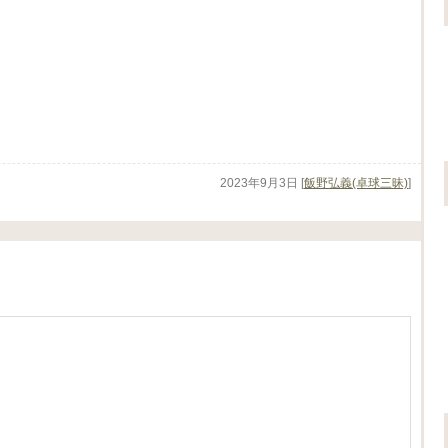
2023年9月3日
[
飯野弘義(卓球三昧)
]