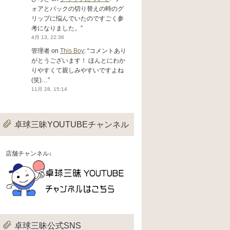
ォアとバックの切り替えの時のグ
リップに悩んでいたのですごく参
考になりました。
”
4月 13, 22:36
管理者
on
This Boy
: “
コメントあり
がとうございます！ ほんとにわか
りやすくて親しみやすいですよね
(笑)…
”
11月 28, 15:14
卓球三昧YOUTUBEチャンネル
店舗チャンネル↓
卓球三昧公式SNS