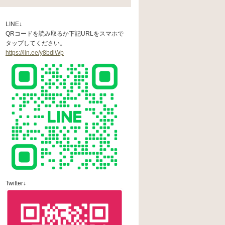
LINE↓
QRコードを読み取るか下記URLをスマホで
タップしてください。
https://lin.ee/y8bdlWp
Twitter↓