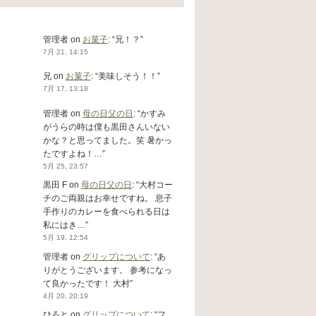
管理者
on
お菓子
: “
兄！？
”
7月 21, 14:15
兄
on
お菓子
: “
美味しそう！！
”
7月 17, 13:18
管理者
on
母の日父の日
: “
かすみ
がうらの時は僕も黒田さんいない
かな？と思ってました。笑 暑かっ
たですよね！…
”
5月 25, 23:57
黒田 F
on
母の日父の日
: “
大村コー
チのご両親はお幸せですね。 息子
手作りのカレーを食べられる日は
私にはき…
”
5月 19, 12:54
管理者
on
グリップについて
: “
あ
りがとうございます。 参考になっ
て良かったです！ 大村
”
4月 20, 20:19
ひろと
on
グリップについて
: “
フ