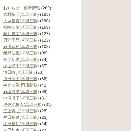
お知らせ・更新情報
(269)
大村拓己(卓球三昧)
(193)
大塚裕貴(卓球三昧)
(190)
松崎友佑(卓球三昧)
(169)
藤井貴文(卓球三昧)
(127)
貝守千晶(卓球三昧)
(122)
石澤恭祐(卓球三昧)
(102)
飯野弘義(卓球三昧)
(98)
宇土弘恵(卓球三昧)
(74)
深山昂平(卓球三昧)
(67)
河田峻(卓球三昧)
(63)
原田涼太(卓球三昧)
(58)
寺光法隆(両店勤務)
(42)
石塚航平(卓球三昧)
(38)
中河博子(卓球三昧)
(31)
伊佐治桐人(卓球三昧)
(31)
三上貴弘(卓球三昧)
(28)
福田晴菜(卓球三昧)
(25)
生田裕仁(卓球三昧)
(24)
吉田和也(卓球三昧)
(23)