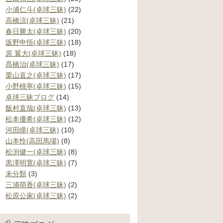
小浦仁斗(卓球三昧)
(22)
高橋涼(卓球三昧)
(21)
春日勝太(卓球三昧)
(20)
坂野申悟(卓球三昧)
(18)
原 翼大(卓球三昧)
(18)
髙橋治(卓球三昧)
(17)
栗山直之(卓球三昧)
(17)
小野桃寧(卓球三昧)
(15)
卓球三昧ブログ
(14)
飯村直哉(卓球三昧)
(13)
松本優希(卓球三昧)
(12)
河田瞳(卓球三昧)
(10)
山本怜(高田馬場)
(8)
松渕健一(卓球三昧)
(8)
黒澤明寛(卓球三昧)
(7)
未分類
(3)
三浦萌香(卓球三昧)
(2)
松原公家(卓球三昧)
(2)