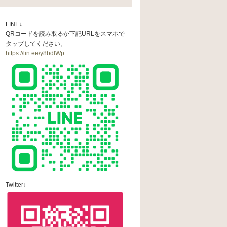
LINE↓
QRコードを読み取るか下記URLをスマホで
タップしてください。
https://lin.ee/y8bdlWp
Twitter↓