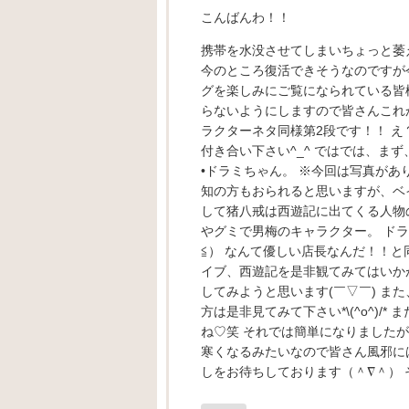
こんばんわ！！
携帯を水没させてしまいちょっと萎
今のところ復活できそうなのですが今
グを楽しみにご覧になられている皆様
らないようにしますので皆さんこれ
ラクターネタ同様第2段です！！ 
付き合い下さい^_^ ではでは、まず
•ドラミちゃん。 ※今回は写真があ
知の方もおられると思いますが、ベ
して猪八戒は西遊記に出てくる人物の
やグミで男梅のキャラクター。 ド
≦） なんて優しい店長なんだ！！と同
イブ、西遊記を是非観てみてはいか
してみようと思います(￣▽￣) ま
方は是非見てみて下さい*\(^o^)
ね♡笑 それでは簡単になりました
寒くなるみたいなので皆さん風邪には
しをお待ちしております（＾∇＾） 