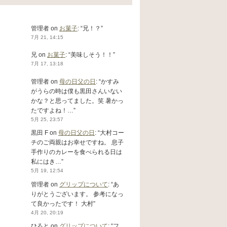
管理者
on
お菓子
: “
兄！？
”
7月 21, 14:15
兄
on
お菓子
: “
美味しそう！！
”
7月 17, 13:18
管理者
on
母の日父の日
: “
かすみ
がうらの時は僕も黒田さんいない
かな？と思ってました。笑 暑かっ
たですよね！…
”
5月 25, 23:57
黒田 F
on
母の日父の日
: “
大村コー
チのご両親はお幸せですね。 息子
手作りのカレーを食べられる日は
私にはき…
”
5月 19, 12:54
管理者
on
グリップについて
: “
あ
りがとうございます。 参考になっ
て良かったです！ 大村
”
4月 20, 20:19
ひろと
on
グリップについて
: “
フ