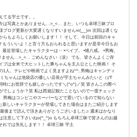
えてる宇土です。。
は写真とかありません…>_<… また、いつも卓球三昧ブロ
ブログ更新が大変遅くなりすいませんm(__)m 次回は遅くな
からもよろしくお願いします！！ そして、今日は前回のキャ
え？もういいよ！と言う方もおられると思いますが是非今日もお
、最近登場したキャラクターは‥ •ベイブ。 •猪八戒。 •男梅。
りません…>_<… ごめんなさい（涙） でも、皆さんよくご存
イブは全米で大ヒットした豚ちゃんを主人公とした映画！ そ
1人。テレビや映画でよく見ますよね^^; 男梅はキャンディ
ラミちゃんは池袋店の優しい店長が宇土ちゃんみたいと（≧∇
時にお世辞でも嬉しかったです＼(^o^)／笑 皆さんこの際ベ
がでしょうか？笑 私は西遊記観たことないので一度チェック
た、男梅はコンビニやスーパーなどで置いているので知らない
/* また新しいキャラクターが登場してきた場合はまたご紹介します
が最後まで読んで頂きありがとうございました♫ 週末はかなり
注意して下さいねo(^_^)o もちろん卓球三昧で皆さんのお越
それでは失礼します！！ 卓球三昧 宇土