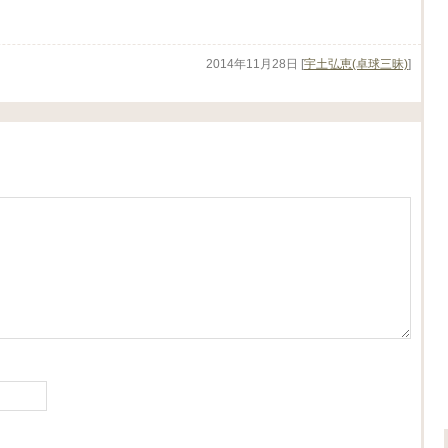
2014年11月28日
[
宇土弘恵(卓球三昧)
]