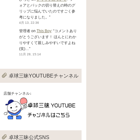
ォアとバックの切り替えの時のグ
リップに悩んでいたのですごく参
考になりました。
”
4月 13, 22:36
管理者
on
This Boy
: “
コメントあり
がとうございます！ ほんとにわか
りやすくて親しみやすいですよね
(笑)…
”
11月 28, 15:14
卓球三昧YOUTUBEチャンネル
店舗チャンネル↓
卓球三昧公式SNS