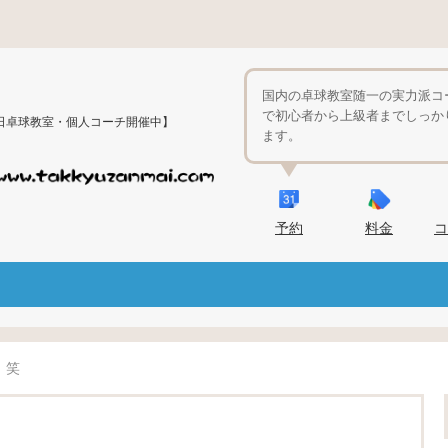
国内の卓球教室随一の実力派コ
で初心者から上級者までしっか
日卓球教室・個人コーチ開催中】
ます。
予約
料金
コ
！笑