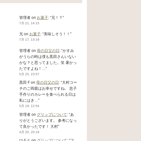
管理者
on
お菓子
: “
兄！？
”
7月 21, 14:15
兄
on
お菓子
: “
美味しそう！！
”
7月 17, 13:18
管理者
on
母の日父の日
: “
かすみ
がうらの時は僕も黒田さんいない
かな？と思ってました。笑 暑かっ
たですよね！…
”
5月 25, 23:57
黒田 F
on
母の日父の日
: “
大村コー
チのご両親はお幸せですね。 息子
手作りのカレーを食べられる日は
私にはき…
”
5月 19, 12:54
管理者
on
グリップについて
: “
あ
りがとうございます。 参考になっ
て良かったです！ 大村
”
4月 20, 20:19
ひろと
on
グリップについて
: “
フ