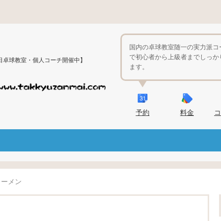
国内の卓球教室随一の実力派コ
で初心者から上級者までしっか
日卓球教室・個人コーチ開催中】
ます。
予約
料金
コ
ラーメン