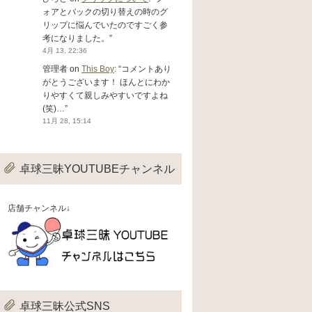
ォアとバックの切り替えの時のグ
リップに悩んでいたのですごく参
考になりました。
”
4月 13, 22:36
管理者
on
This Boy
: “
コメントあり
がとうございます！ ほんとにわか
りやすくて親しみやすいですよね
(笑)…
”
11月 28, 15:14
卓球三昧YOUTUBEチャンネル
店舗チャンネル↓
卓球三昧公式SNS