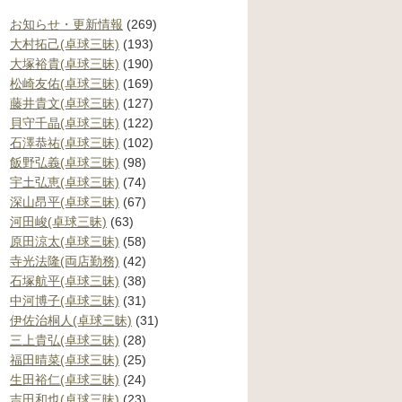
お知らせ・更新情報
(269)
大村拓己(卓球三昧)
(193)
大塚裕貴(卓球三昧)
(190)
松崎友佑(卓球三昧)
(169)
藤井貴文(卓球三昧)
(127)
貝守千晶(卓球三昧)
(122)
石澤恭祐(卓球三昧)
(102)
飯野弘義(卓球三昧)
(98)
宇土弘恵(卓球三昧)
(74)
深山昂平(卓球三昧)
(67)
河田峻(卓球三昧)
(63)
原田涼太(卓球三昧)
(58)
寺光法隆(両店勤務)
(42)
石塚航平(卓球三昧)
(38)
中河博子(卓球三昧)
(31)
伊佐治桐人(卓球三昧)
(31)
三上貴弘(卓球三昧)
(28)
福田晴菜(卓球三昧)
(25)
生田裕仁(卓球三昧)
(24)
吉田和也(卓球三昧)
(23)