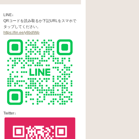
LINE↓
QRコードを読み取るか下記URLをスマホで
タップしてください。
https://lin.ee/y8bdlWp
Twitter↓