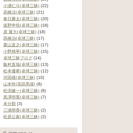
小浦仁斗(卓球三昧)
(22)
高橋涼(卓球三昧)
(21)
春日勝太(卓球三昧)
(20)
坂野申悟(卓球三昧)
(18)
原 翼大(卓球三昧)
(18)
髙橋治(卓球三昧)
(17)
栗山直之(卓球三昧)
(17)
小野桃寧(卓球三昧)
(15)
卓球三昧ブログ
(14)
飯村直哉(卓球三昧)
(13)
松本優希(卓球三昧)
(12)
河田瞳(卓球三昧)
(10)
山本怜(高田馬場)
(8)
松渕健一(卓球三昧)
(8)
黒澤明寛(卓球三昧)
(7)
未分類
(3)
三浦萌香(卓球三昧)
(2)
松原公家(卓球三昧)
(2)