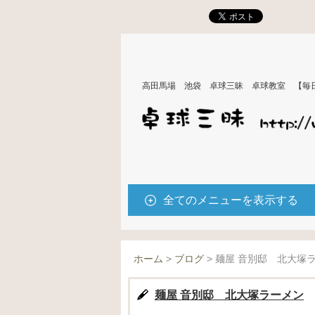
高田馬場 池袋 卓球三昧 卓球教室 【毎
全てのメニューを表示する
ホーム
>
ブログ
>
麺屋 音別邸 北大塚
麺屋 音別邸 北大塚ラーメン