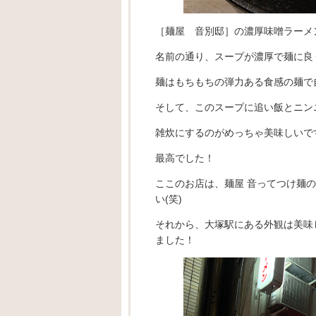
［麺屋 音別邸］の濃厚味噌ラーメ
名前の通り、スープが濃厚で麺に良
麺はもちもちの弾力ある食感の麺で
そして、このスープに追い飯とニン
雑炊にするのがめっちゃ美味しいで
最高でした！
ここのお店は、麺屋 音ってつけ麺
い(笑)
それから、大塚駅にある外観は美味
ました！