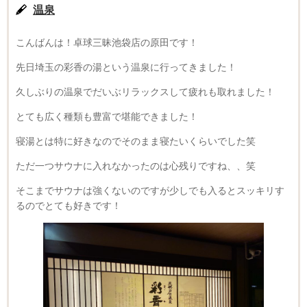
温泉
こんばんは！卓球三昧池袋店の原田です！
先日埼玉の彩香の湯という温泉に行ってきました！
久しぶりの温泉でだいぶリラックスして疲れも取れました！
とても広く種類も豊富で堪能できました！
寝湯とは特に好きなのでそのまま寝たいくらいでした笑
ただ一つサウナに入れなかったのは心残りですね、、笑
そこまでサウナは強くないのですが少しでも入るとスッキリす
るのでとても好きです！