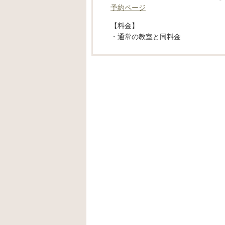
予約ページ
【料金】
・通常の教室と同料金