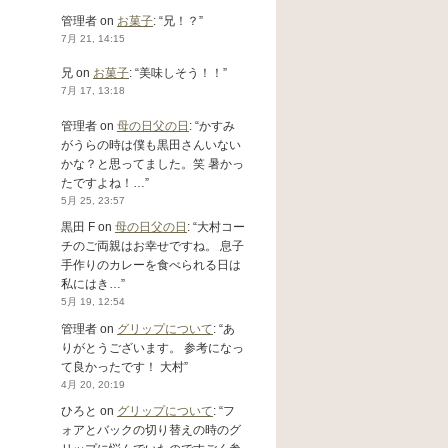
管理者
on
お菓子
: “
兄！？
”
7月 21, 14:15
兄
on
お菓子
: “
美味しそう！！
”
7月 17, 13:18
管理者
on
母の日父の日
: “
かすみ
がうらの時は僕も黒田さんいない
かな？と思ってました。笑 暑かっ
たですよね！…
”
5月 25, 23:57
黒田 F
on
母の日父の日
: “
大村コー
チのご両親はお幸せですね。 息子
手作りのカレーを食べられる日は
私にはき…
”
5月 19, 12:54
管理者
on
グリップについて
: “
あ
りがとうございます。 参考になっ
て良かったです！ 大村
”
4月 20, 20:19
ひろと
on
グリップについて
: “
フ
ォアとバックの切り替えの時のグ