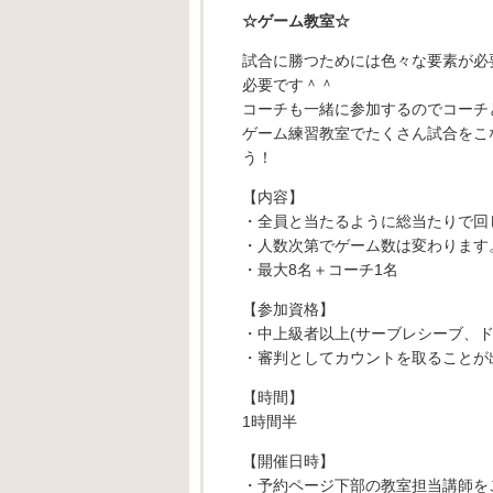
☆ゲーム教室☆
試合に勝つためには色々な要素が必
必要です＾＾
コーチも一緒に参加するのでコーチ
ゲーム練習教室でたくさん試合をこ
う！
【内容】
・全員と当たるように総当たりで回
・人数次第でゲーム数は変わります。
・最大8名＋コーチ1名
【参加資格】
・中上級者以上(サーブレシーブ、
・審判としてカウントを取ることが
【時間】
1時間半
【開催日時】
・予約ページ下部の教室担当講師を