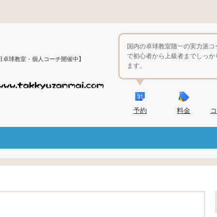
国内の卓球教室随一の実力派コ
で初心者から上級者までしっか
日卓球教室・個人コーチ開催中】
ます。
予約
料金
コ