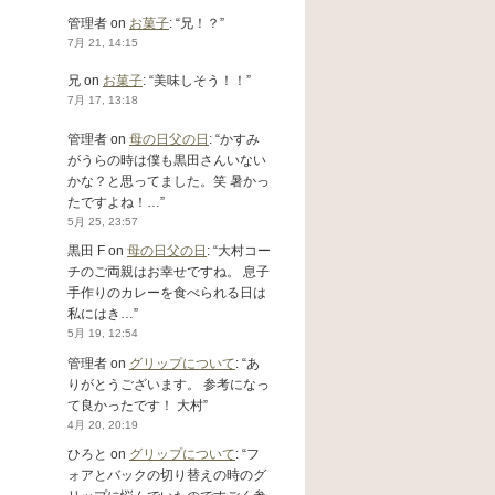
管理者
on
お菓子
: “
兄！？
”
7月 21, 14:15
兄
on
お菓子
: “
美味しそう！！
”
7月 17, 13:18
管理者
on
母の日父の日
: “
かすみ
がうらの時は僕も黒田さんいない
かな？と思ってました。笑 暑かっ
たですよね！…
”
5月 25, 23:57
黒田 F
on
母の日父の日
: “
大村コー
チのご両親はお幸せですね。 息子
手作りのカレーを食べられる日は
私にはき…
”
5月 19, 12:54
管理者
on
グリップについて
: “
あ
りがとうございます。 参考になっ
て良かったです！ 大村
”
4月 20, 20:19
ひろと
on
グリップについて
: “
フ
ォアとバックの切り替えの時のグ