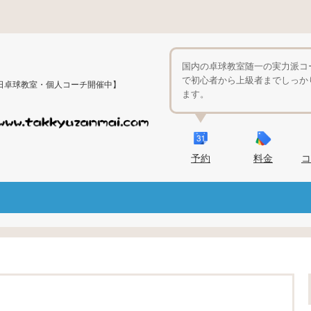
国内の卓球教室随一の実力派コ
で初心者から上級者までしっか
日卓球教室・個人コーチ開催中】
ます。
予約
料金
コ