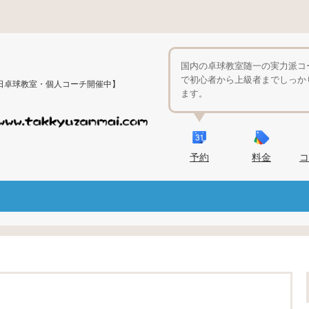
国内の卓球教室随一の実力派コ
で初心者から上級者までしっか
日卓球教室・個人コーチ開催中】
ます。
予約
料金
コ