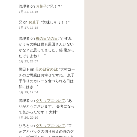
管理者
on
お菓子
: “
兄！？
”
7月 21, 14:15
兄
on
お菓子
: “
美味しそう！！
”
7月 17, 13:18
管理者
on
母の日父の日
: “
かすみ
がうらの時は僕も黒田さんいない
かな？と思ってました。笑 暑かっ
たですよね！…
”
5月 25, 23:57
黒田 F
on
母の日父の日
: “
大村コー
チのご両親はお幸せですね。 息子
手作りのカレーを食べられる日は
私にはき…
”
5月 19, 12:54
管理者
on
グリップについて
: “
あ
りがとうございます。 参考になっ
て良かったです！ 大村
”
4月 20, 20:19
ひろと
on
グリップについて
: “
フ
ォアとバックの切り替えの時のグ