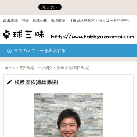
高田馬場 池袋 卓球三昧 卓球教室 【毎日卓球教室・個人コーチ開催中】
全てのメニューを表示する
ホーム
>
高田馬場コーチ紹介
>
松﨑 友佑(高田馬場)
松﨑 友佑(高田馬場)